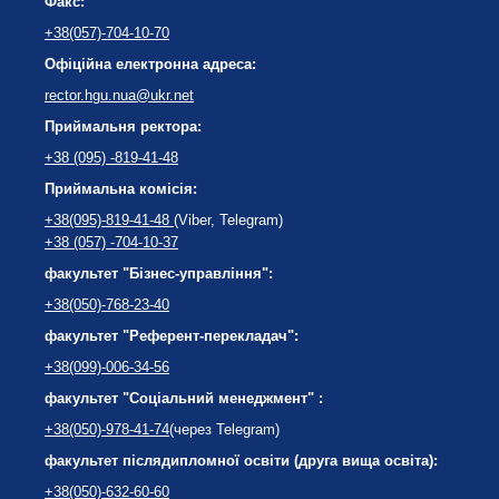
Факс:
+38(057)-704-10-70
Офіційна електронна адреса:
rector.hgu.nua@ukr.net
Приймальня ректора:
+38 (095) -819-41-48
Приймальна комісія:
+38(095)-819-41-48
(Viber, Telegram)
+38 (057) -704-10-37
факультет "Бізнес-управління":
+38(050)-768-23-40
факультет "Референт-перекладач":
+38(099)-006-34-56
факультет "Соціальний менеджмент" :
+38(050)-978-41-74
(через Telegram)
факультет післядипломної освіти (друга вища освіта):
+38(050)-632-60-60