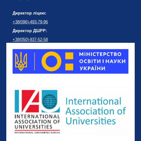
Директор ліцею:
+38(096)-493-79-96
Директор ДШРР:
+38(050)-937-52-58