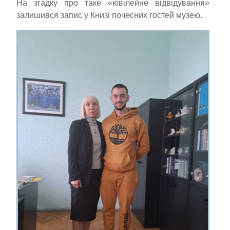
На згадку про таке «ювілейне відвідування»
залишився запис у Книзі почесних гостей музею.