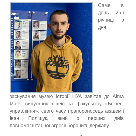
Саме в
день 25-ї
річниці з
дня
заснування музею історії НУА завітав до Alma
Mater випускник ліцею та факультету «Бізнес-
управління», свого часу прапороносець академії
Іван Поліщук, який з перших днів
повномасштабної агресії боронить державу.