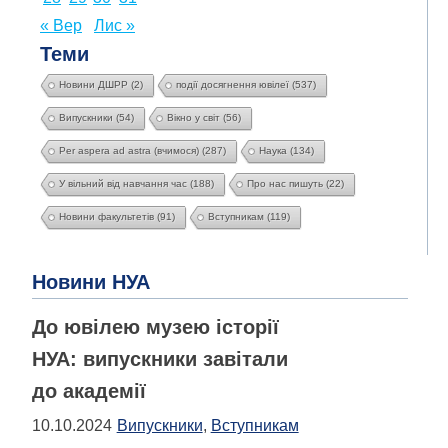
« Вер
Лис »
Теми
Новини ДШРР
(2)
події досягнення ювілеї
(537)
Випускники
(54)
Вікно у світ
(56)
Per aspera ad astra (вчимося)
(287)
Наука
(134)
У вільний від навчання час
(188)
Про нас пишуть
(22)
Новини факультетів
(91)
Вступникам
(119)
Новини НУА
До ювілею музею історії
НУА: випускники завітали
до академії
10.10.2024
Випускники
,
Вступникам