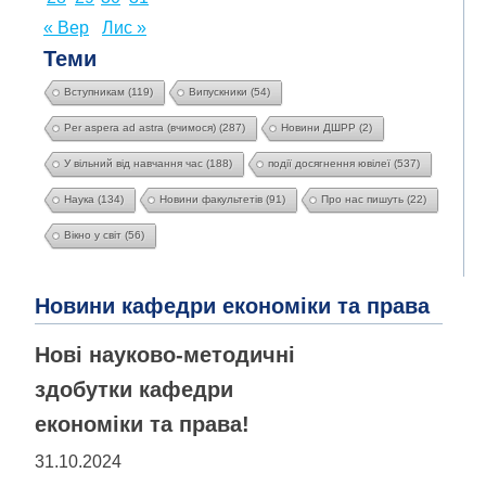
« Вер
Лис »
Теми
Вступникам
(119)
Випускники
(54)
Per aspera ad astra (вчимося)
(287)
Новини ДШРР
(2)
У вільний від навчання час
(188)
події досягнення ювілеї
(537)
Наука
(134)
Новини факультетів
(91)
Про нас пишуть
(22)
Вікно у світ
(56)
Новини кафедри економіки та права
Нові науково-методичні
здобутки кафедри
економіки та права!
31.10.2024