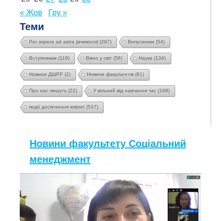
« Жов
Гру »
Теми
Per aspera ad astra (вчимося)
(287)
Випускники
(54)
Вступникам
(119)
Вікно у світ
(56)
Наука
(134)
Новини ДШРР
(2)
Новини факультетів
(91)
Про нас пишуть
(22)
У вільний від навчання час
(188)
події досягнення ювілеї
(537)
Новини факультету Соціальний
менеджмент