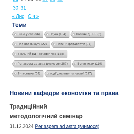
30
31
« Лис
Січ »
Теми
Вікно у світ
(56)
Наука
(134)
Новини ДШРР
(2)
Про нас пишуть
(22)
Новини факультетів
(91)
У вільний від навчання час
(188)
Per aspera ad astra (вчимося)
(287)
Вступникам
(119)
Випускники
(54)
події досягнення ювілеї
(537)
Новини кафедри економіки та права
Традиційний
методологічний семінар
31.12.2024
Per aspera ad astra (вчимося)