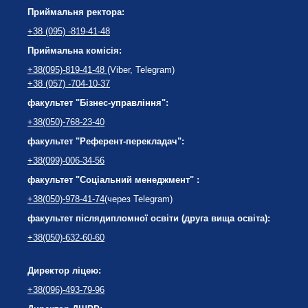
Приймальня ректора:
+38 (095) -819-41-48
Приймальна комісія:
+38(095)-819-41-48
(Viber, Telegram)
+38 (057) -704-10-37
факультет "Бізнес-управління":
+38(050)-768-23-40
факультет "Референт-перекладач":
+38(099)-006-34-56
факультет "Соціальний менеджмент" :
+38(050)-978-41-74
(через Telegram)
факультет післядипломної освіти (друга вища освіта):
+38(050)-632-60-60
Директор ліцею:
+38(096)-493-79-96