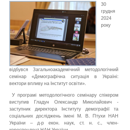
30
грудня
2024
року
відбувся Загальноакадемічний методологічний
семінар «Демографічна ситуація в Україні:
вектори впливу на Інститут освіти».
У програмі методологічного семінару спікером
виступив Гладун Олександр Миколайович -
заступник директора Інституту демографії та
соціальних досліджень імені М. В. Птухи НАН
України – д-р екон. наук, ст. н. с., член-
кореспондент НАН України.