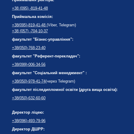
+38 (095) -819-41-48
Приймальна комісія:
+38(095)-819-41-48
(Viber, Telegram)
+38 (057) -704-10-37
факультет "Бізнес-управління":
+38(050)-768-23-40
факультет "Референт-перекладач":
+38(099)-006-34-56
факультет "Соціальний менеджмент" :
+38(050)-978-41-74
(через Telegram)
факультет післядипломної освіти (друга вища освіта):
+38(050)-632-60-60
Директор ліцею:
+38(096)-493-79-96
Директор ДШРР: