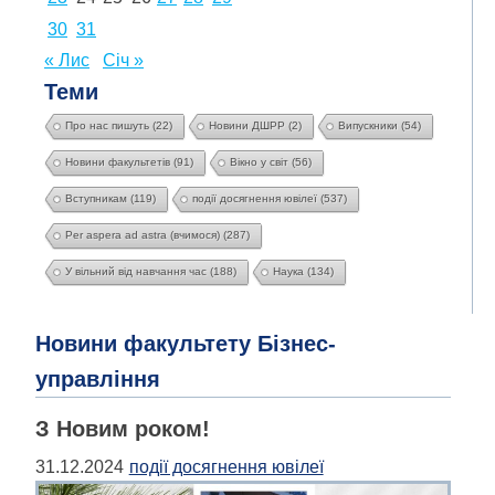
30
31
« Лис
Січ »
Теми
Про нас пишуть
(22)
Новини ДШРР
(2)
Випускники
(54)
Новини факультетів
(91)
Вікно у світ
(56)
Вступникам
(119)
події досягнення ювілеї
(537)
Per aspera ad astra (вчимося)
(287)
У вільний від навчання час
(188)
Наука
(134)
Новини факультету Бізнес-
управління
З Новим роком!
31.12.2024
події досягнення ювілеї