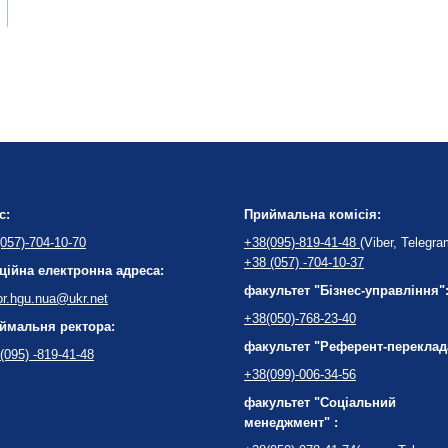
с:
Приймальна комісія:
057)-704-10-70
+38(095)-819-41-48
(Viber, Telegra
+38 (057) -704-10-37
ційна електронна адреса:
факультет "Бізнес-управління"
or.hgu.nua@ukr.net
+38(050)-768-23-40
ймальня ректора:
факультет "Референт-переклад
(095) -819-41-48
+38(099)-006-34-56
факультет "Соціальний
менеджмент" :