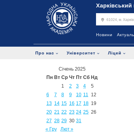
Харківський 
61024, м. Харкі
Новини
Актуал
Про нас
Університет
Ліцей
Січень 2025
Пн
Вт
Ср
Чт
Пт
Сб
Нд
1
2
3
4
5
6
7
8
9
10
11
12
13
14
15
16
17
18
19
20
21
22
23
24
25
26
27
28
29
30
31
« Гру
Лют »