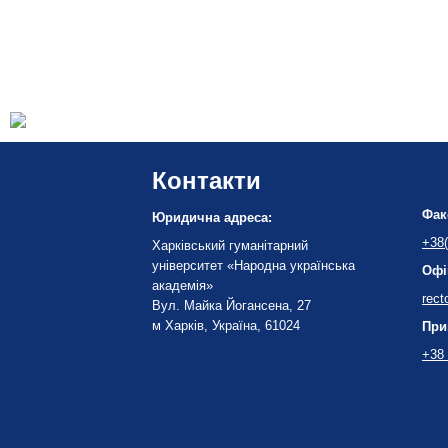
Контакти
Фак
Юридична адреса:
+38(
Харківський гуманітарний
університет «Народна українська
Офі
академія»
rect
Вул. Майка Йогансена, 27
м Харків, Україна, 61024
При
+38 