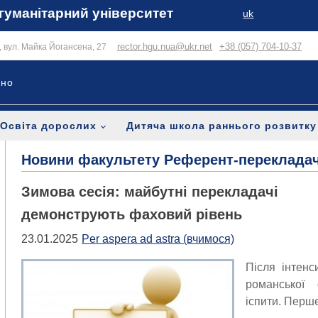
гуманітарний університет
uk
rector.hgu.nua@ukr.net
+38 (057) 704-10-37
в, вул. Майка Йогансена, 27
ьно
Освіта дорослих
Дитяча школа раннього розвитку
Новини факультету Референт-переклада
Зимова сесія: майбутні перекладачі
демонструють фаховий рівень
23.01.2025
Per aspera ad astra (вчимося)
Після інтенс
романської 
іспити. Перш