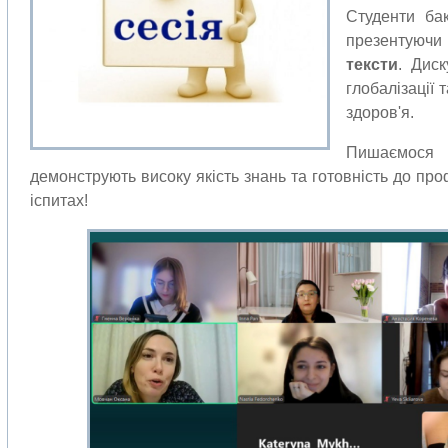
Студенти бак
презентуюч
тексти
. Диск
глобалізації 
здоров'я.
Пишаємося 
демонструють високу якість знань та готовність до про
іспитах!