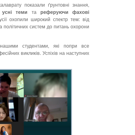
алаврату показали ґрунтовні знання,
и
усні теми
та
реферуючи фахові
усії охопили широкий спектр тем: від
та політичних систем до питань охорони
нашими студентами, які попри все
фесійних викликів. Успіхів на наступних