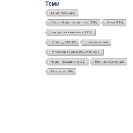
Теми
Вступникам
(119)
У вільний від навчання час
(188)
Наука
(134)
події досягнення ювілеї
(537)
Новини ДШРР
(2)
Випускники
(54)
Per aspera ad astra (вчимося)
(287)
Новини факультетів
(91)
Про нас пишуть
(22)
Вікно у світ
(56)