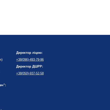
Директор ліцею:
m)
+38(096)-493-79-96
Директор ДШРР:
:
+38(050)-937-52-58
ач":