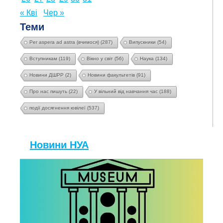
« Кві
Чер »
Теми
Per aspera ad astra (вчимося)
(287)
Випускники
(54)
Вступникам
(119)
Вікно у світ
(56)
Наука
(134)
Новини ДШРР
(2)
Новини факультетів
(91)
Про нас пишуть
(22)
У вільний від навчання час
(188)
події досягнення ювілеї
(537)
Новини НУА