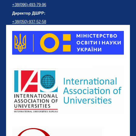
+38(096)-493-79-96
Директор ДШРР:
+38(050)-937-52-58