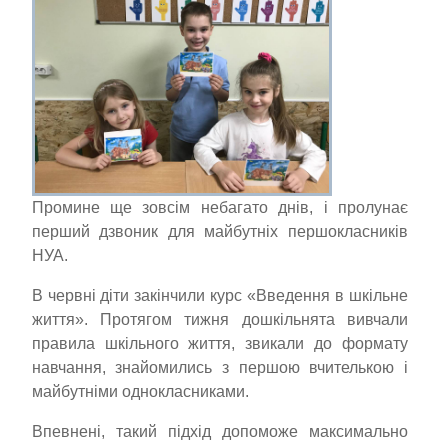
Промине ще зовсім небагато днів, і пролунає
перший дзвоник для майбутніх першокласників
НУА.
В червні діти закінчили курс «Введення в шкільне
життя». Протягом тижня дошкільнята вивчали
правила шкільного життя, звикали до формату
навчання, знайомились з першою вчителькою і
майбутніми однокласниками.
Впевнені, такий підхід допоможе максимально