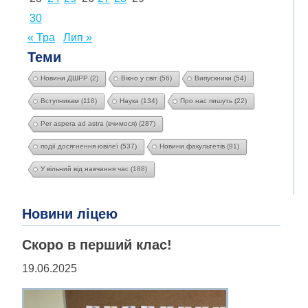
30
« Тра
Лип »
Теми
Новини ДШРР
(2)
Вікно у світ
(56)
Випускники
(54)
Вступникам
(118)
Наука
(134)
Про нас пишуть
(22)
Per aspera ad astra (вчимося)
(287)
події досягнення ювілеї
(537)
Новини факультетів
(91)
У вільний від навчання час
(188)
Новини ліцею
Скоро в перший клас!
19.06.2025