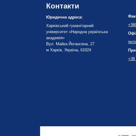
Контакти
Фак
Юридична адреса:
+38(
Харківський гуманітарний
університет «Народна українська
Офі
академія»
rect
Вул. Майка Йогансена, 27
м Харків, Україна, 61024
При
+38 