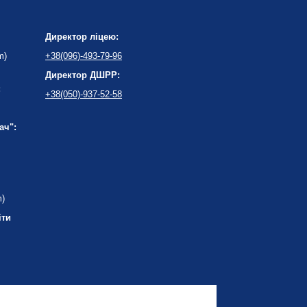
Директор ліцею:
m)
+38(096)-493-79-96
Директор ДШРР:
:
+38(050)-937-52-58
ач":
m)
іти