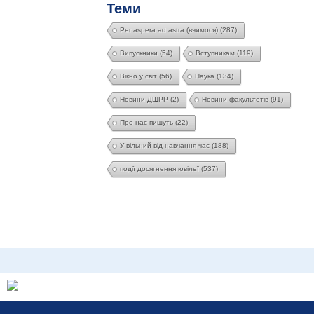
Теми
Per aspera ad astra (вчимося)
(287)
Випускники
(54)
Вступникам
(119)
Вікно у світ
(56)
Наука
(134)
Новини ДШРР
(2)
Новини факультетів
(91)
Про нас пишуть
(22)
У вільний від навчання час
(188)
події досягнення ювілеї
(537)