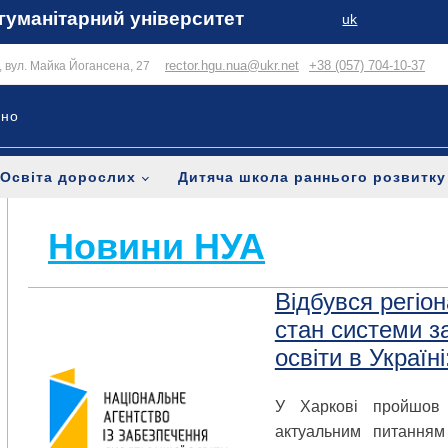
гуманітарний університет
uk
rector.hgu.nua@ukr.net
+38 (057) 704-10-37
в, вул. Майка Йогансена, 27
ьно
Освіта дорослих
Дитяча школа раннього розвитку
Новини НУА
Відбувся регіо
стан системи з
освіти в Україн
У Харкові пройшов 
актуальним питанням