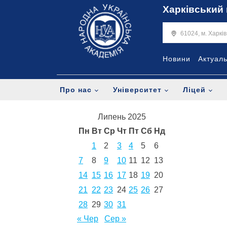
Харківський 
61024, м. Харкі
Новини
Актуал
Про нас
Університет
Ліцей
Липень 2025
Пн
Вт
Ср
Чт
Пт
Сб
Нд
1
2
3
4
5
6
7
8
9
10
11
12
13
14
15
16
17
18
19
20
21
22
23
24
25
26
27
28
29
30
31
« Чер
Сер »