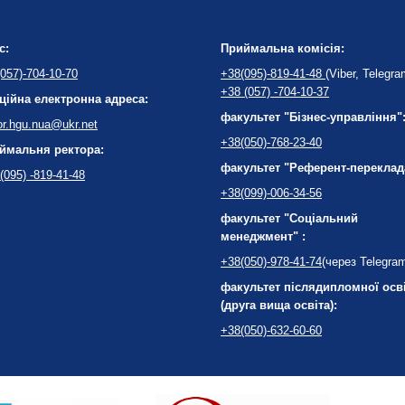
с:
Приймальна комісія:
057)-704-10-70
+38(095)-819-41-48
(Viber, Telegra
+38 (057) -704-10-37
ційна електронна адреса:
факультет "Бізнес-управління"
or.hgu.nua@ukr.net
+38(050)-768-23-40
ймальня ректора:
факультет "Референт-переклад
(095) -819-41-48
+38(099)-006-34-56
факультет "Соціальний
менеджмент" :
+38(050)-978-41-74
(через Telegra
факультет післядипломної осв
(друга вища освіта):
+38(050)-632-60-60