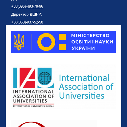
+38(096)-493-79-96
Директор ДШРР:
+38(050)-937-52-58