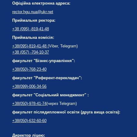
Офіційна електронна адреса:
rector.hgu.nua@ukr.net
Приймальня ректора:
+38 (095) -819-41-48
Приймальна комісія:
+38(095)-819-41-48
(Viber, Telegram)
+38 (057) -704-10-37
факультет "Бізнес-управління":
+38(050)-768-23-40
факультет "Референт-перекладач":
+38(099)-006-34-56
факультет "Соціальний менеджмент" :
+38(050)-978-41-74
(через Telegram)
факультет післядипломної освіти (друга вища освіта):
+38(050)-632-60-60
Директор ліцею: