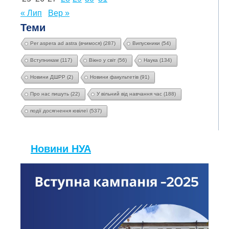
« Лип
Вер »
Теми
Per aspera ad astra (вчимося)
(287)
Випускники
(54)
Вступникам
(117)
Вікно у світ
(56)
Наука
(134)
Новини ДШРР
(2)
Новини факультетів
(91)
Про нас пишуть
(22)
У вільний від навчання час
(188)
події досягнення ювілеї
(537)
Новини НУА