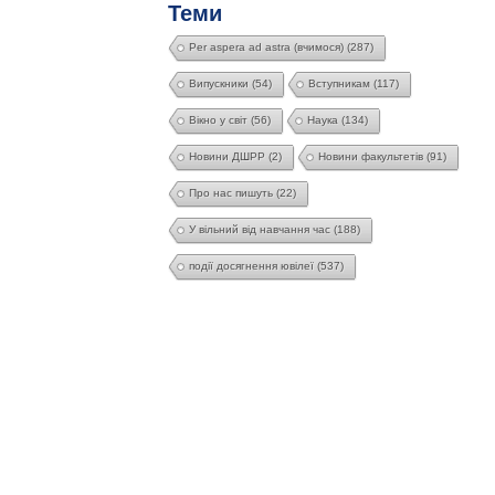
Теми
Per aspera ad astra (вчимося)
(287)
Випускники
(54)
Вступникам
(117)
Вікно у світ
(56)
Наука
(134)
Новини ДШРР
(2)
Новини факультетів
(91)
Про нас пишуть
(22)
У вільний від навчання час
(188)
події досягнення ювілеї
(537)