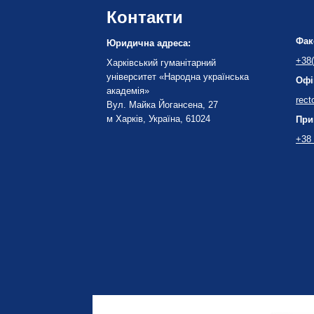
Контакти
Фак
Юридична адреса:
+38(
Харківський гуманітарний
університет «Народна українська
Офі
академія»
rect
Вул. Майка Йогансена, 27
м Харків, Україна, 61024
При
+38 