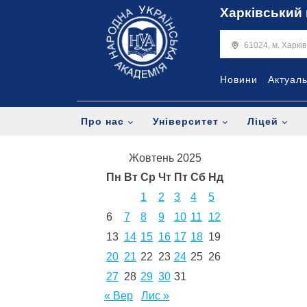
Харківський 
61024, м. Харкі
Новини
Актуал
Про нас
Університет
Ліцей
Жовтень 2025
Пн
Вт
Ср
Чт
Пт
Сб
Нд
1
2
3
4
5
6
7
8
9
10
11
12
13
14
15
16
17
18
19
20
21
22
23
24
25
26
27
28
29
30
31
« Вер
Лис »