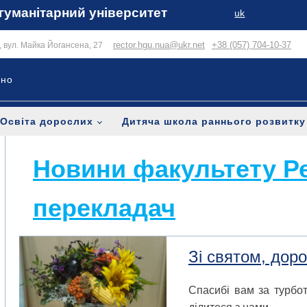
гуманітарний університет
uk
rector.hgu.nua@ukr.net
+38 (057) 704-10-37
в, вул. Майка Йогансена, 27
ьно
Освіта дорослих
Дитяча школа раннього розвитку
Новини факультету Р
перекладач
Зі святом, доро
Спасибі вам за турбот