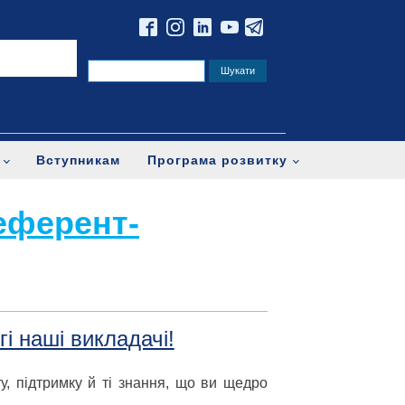
Вступникам
Програма розвитку
еферент-
гі наші викладачі!
у, підтримку й ті знання, що ви щедро