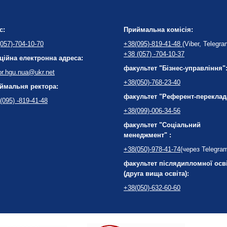
с:
Приймальна комісія:
057)-704-10-70
+38(095)-819-41-48
(Viber, Telegra
+38 (057) -704-10-37
ційна електронна адреса:
факультет "Бізнес-управління"
or.hgu.nua@ukr.net
+38(050)-768-23-40
ймальня ректора:
факультет "Референт-переклад
(095) -819-41-48
+38(099)-006-34-56
факультет "Соціальний
менеджмент" :
+38(050)-978-41-74
(через Telegra
факультет післядипломної осв
(друга вища освіта):
+38(050)-632-60-60