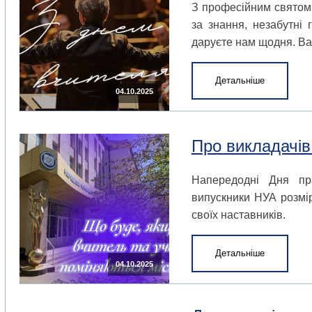
З професійним святом 
за знання, незабутні 
даруєте нам щодня. Вам
Детальніше
04.10.2025
Про викладачів
Напередодні Дня пр
випускники НУА розмі
своїх наставників.
Детальніше
04.10.2025