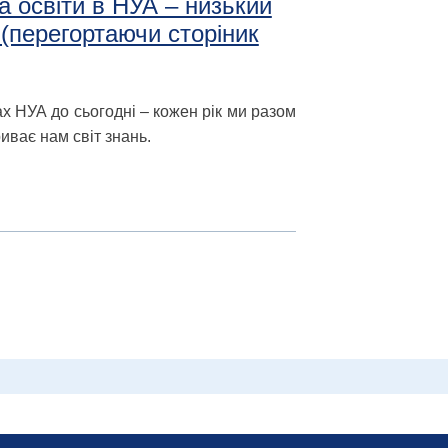
а освіти в НУА – низький
 (перегортаючи сторіник
ах НУА до сьогодні – кожен рік ми разом
риває нам світ знань.