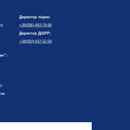
Директор ліцею:
m)
+38(096)-493-79-96
Директор ДШРР:
:
+38(050)-937-52-58
ач":
m)
іти