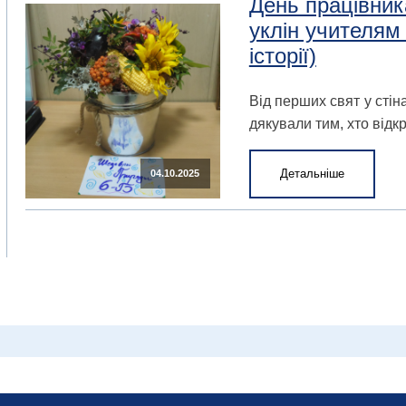
День працівник
уклін учителям
історії)
Від перших свят у стін
дякували тим, хто відк
Детальніше
04.10.2025