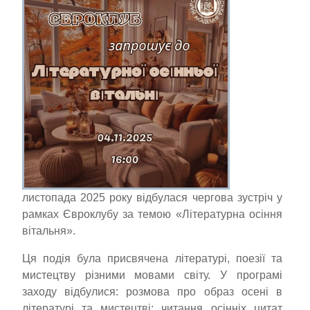
листопада 2025 року відбулася чергова зустріч у
рамках Євроклубу за темою «Літературна осіння
вітальня».
Ця подія була присвячена літературі, поезії та
мистецтву різними мовами світу. У програмі
заходу відбулися: розмова про образ осені в
літературі та мистецтві; читання осінніх цитат