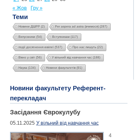
« Жов
Гру »
Теми
Новини ДШРР
(2)
Per aspera ad astra (вчимося)
(287)
Випускники
(54)
Вступникам
(117)
події досягнення ювілеї
(537)
Про нас пишуть
(22)
Вікно у світ
(56)
У вільний від навчання час
(188)
Наука
(134)
Новини факультетів
(91)
Новини факультету Референт-
перекладач
Засідання Єврокулубу
05.11.2025
У вільний від навчання час
4