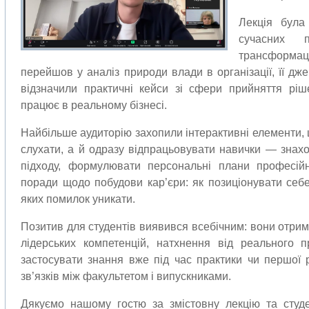
Лекція була
сучасних 
трансформа
перейшов у аналіз природи влади в організації, її дж
відзначили практичні кейси зі сфери прийняття ріш
працює в реальному бізнесі.
Найбільше аудиторію захопили інтерактивні елементи,
слухати, а й одразу відпрацьовувати навички — знахо
підходу, формулювати персональні плани професійн
поради щодо побудови кар’єри: як позиціонувати себ
яких помилок уникати.
Позитив для студентів виявився всебічним: вони отрим
лідерських компетенцій, натхнення від реального п
застосувати знання вже під час практики чи першої 
зв’язків між факультетом і випускниками.
Дякуємо нашому гостю за змістовну лекцію та студе