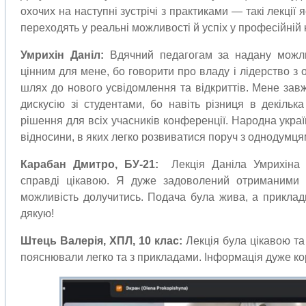
охочих на наступні зустрічі з практиками — такі лекції 
переходять у реальні можливості й успіх у професійній к
Умрихін Даніл:
Вдячний педагогам за надану можлив
цінним для мене, бо говорити про владу і лідерство з 
шлях до нового усвідомлення та відкриттів. Мене за
дискусію зі студентами, бо навіть різниця в декільк
рішення для всіх учасників конференції. Народна укра
відносини, в яких легко розвиватися поруч з однодумця
Карабан Дмитро, БУ-21:
Лекція Даніла Умрихіна 
справді цікавою. Я дуже задоволений отриманим
можливість долучитись. Подача була жива, а приклад
дякую!
Штець Валерія, ХПЛ, 10 клас:
Лекція була цікавою та
пояснювали легко та з прикладами. Інформація дуже ко