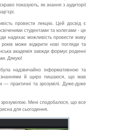
яскраво показують, як знання з аудиторії
ар’єрі.
ість провести лекцію. Цей досвід є
освіченими студентами та колегами - це
вжди надихає можливість провести живу
а років може відкрити нові погляди та
їнська академія завжди формує родинні
ми. Дякую!
була надзвичайно інформативною та
и знаннями й щиро пишаюся, що мав
и — практичні та зрозумілі. Дуже-дуже
 зрозумілою. Мені сподобалося, що все
рисна для сьогодення.