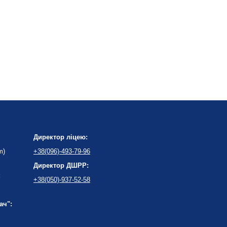
Директор ліцею:
m)
+38(096)-493-79-96
Директор ДШРР:
:
+38(050)-937-52-58
ач":