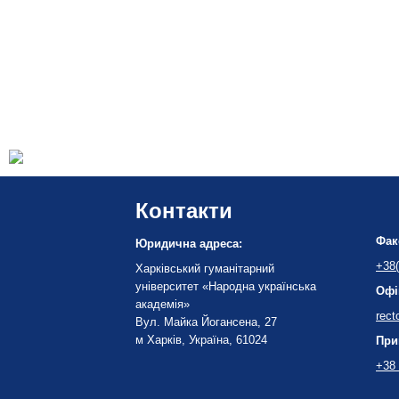
Контакти
Фак
Юридична адреса:
+38(
Харківський гуманітарний
університет «Народна українська
Офі
академія»
rect
Вул. Майка Йогансена, 27
м Харків, Україна, 61024
При
+38 