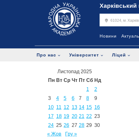
Харківський 
61024, м. Харкі
Новини
Актуал
Про нас
Університет
Ліцей
Листопад 2025
Пн
Вт
Ср
Чт
Пт
Сб
Нд
1
2
3
4
5
6
7
8
9
10
11
12
13
14
15
16
17
18
19
20
21
22
23
24
25
26
27
28
29
30
« Жов
Гру »