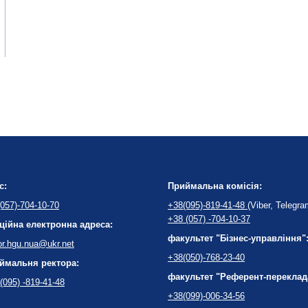
с:
Приймальна комісія:
057)-704-10-70
+38(095)-819-41-48
(Viber, Telegra
+38 (057) -704-10-37
ційна електронна адреса:
факультет "Бізнес-управління"
or.hgu.nua@ukr.net
+38(050)-768-23-40
ймальня ректора:
факультет "Референт-переклад
(095) -819-41-48
+38(099)-006-34-56