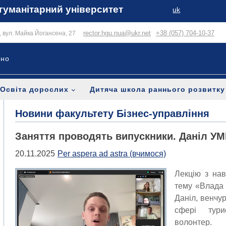
гуманітарний університет
uk
rector.hgu.nua@ukr.net
+38 (057) 704-10-37
в, вул. Майка Йогансена, 27
ьно
Освіта дорослих
Дитяча школа раннього розвитку
Новини факультету Бізнес-управління
Заняття проводять випускники. Даніл У
20.11.2025
Per aspera ad astra (вчимося)
Лекцію з на
тему «Влада 
Даніл, венчур
сфері тури
волонтер.