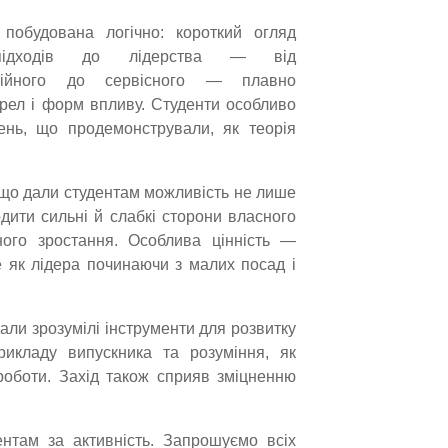
 побудована логічно: короткий огляд
підходів до лідерства — від
ційного до сервісного — плавно
ерел і форм впливу. Студенти особливо
ень, що продемонстрували, як теорія
 що дали студентам можливість не лише
дити сильні й слабкі сторони власного
ого зростання. Особлива цінність —
е як лідера починаючи з малих посад і
али зрозумілі інструменти для розвитку
рикладу випускника та розуміння, як
роботи. Захід також сприяв зміцненню
нтам за активність. Запрошуємо всіх