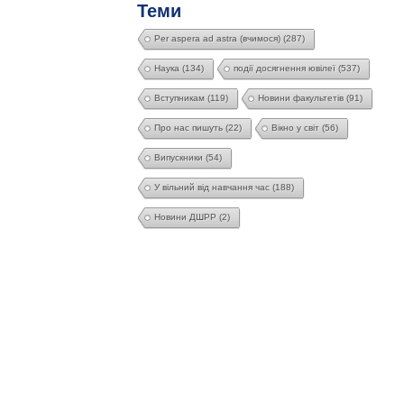
Теми
Per aspera ad astra (вчимося)
(287)
Наука
(134)
події досягнення ювілеї
(537)
Вступникам
(119)
Новини факультетів
(91)
Про нас пишуть
(22)
Вікно у світ
(56)
Випускники
(54)
У вільний від навчання час
(188)
Новини ДШРР
(2)