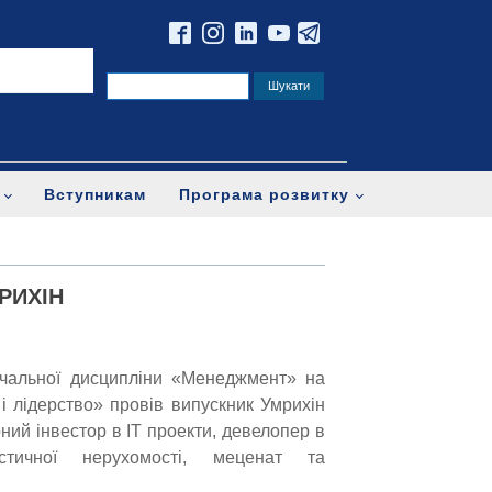
Вступникам
Програма розвитку
МРИХІН
вчальної дисципліни «Менеджмент» на
і лідерство» провів випускник Умрихін
ний інвестор в IT проекти, девелопер в
стичної нерухомості, меценат та