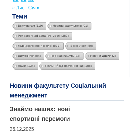
« Лис
Січ »
Теми
Вступникам
(119)
Новини факультетів
(91)
Per aspera ad astra (вчимося)
(287)
події досягнення ювілеї
(537)
Вікно у світ
(56)
Випускники
(54)
Про нас пишуть
(22)
Новини ДШРР
(2)
Наука
(134)
У вільний від навчання час
(188)
Новини факультету Соціальний
менеджмент
Знаймо наших: нові
спортивні перемоги
26.12.2025