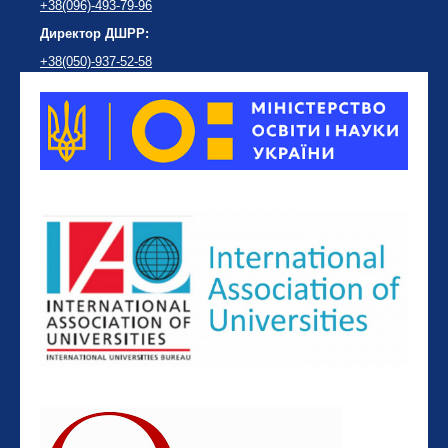
+38(096)-493-79-96
Директор ДШРР:
+38(050)-937-52-58