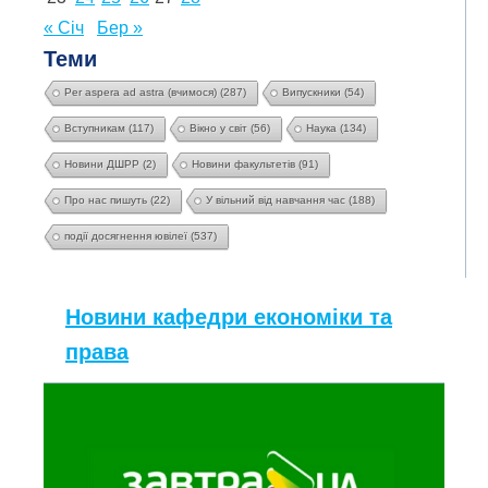
« Січ
Бер »
Теми
Per aspera ad astra (вчимося)
(287)
Випускники
(54)
Вступникам
(117)
Вікно у світ
(56)
Наука
(134)
Новини ДШРР
(2)
Новини факультетів
(91)
Про нас пишуть
(22)
У вільний від навчання час
(188)
події досягнення ювілеї
(537)
Новини кафедри економіки та
права