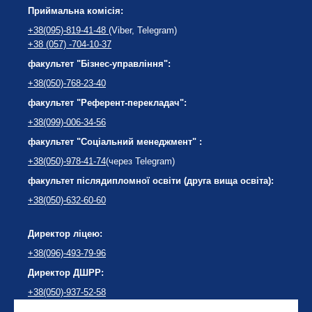
Приймальна комісія:
+38(095)-819-41-48
(Viber, Telegram)
+38 (057) -704-10-37
факультет "Бізнес-управління":
+38(050)-768-23-40
факультет "Референт-перекладач":
+38(099)-006-34-56
факультет "Соціальний менеджмент" :
+38(050)-978-41-74
(через Telegram)
факультет післядипломної освіти (друга вища освіта):
+38(050)-632-60-60
Директор ліцею:
+38(096)-493-79-96
Директор ДШРР:
+38(050)-937-52-58