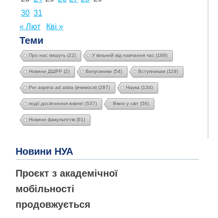
30
31
« Лют
Кві »
Теми
Про нас пишуть
(22)
У вільний від навчання час
(188)
Новини ДШРР
(2)
Випускники
(54)
Вступникам
(119)
Per aspera ad astra (вчимося)
(287)
Наука
(134)
події досягнення ювілеї
(537)
Вікно у світ
(56)
Новини факультетів
(91)
Новини НУА
Проєкт з академічної
мобільності
продовжується