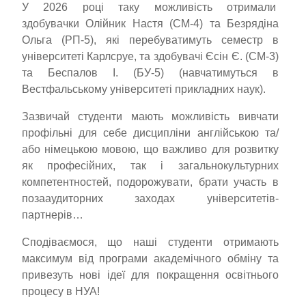
У 2026 році таку можливість отримали
здобувачки Олійник Настя (СМ-4) та Безрядіна
Ольга (РП-5), які перебуватимуть семестр в
університеті Карлсруе, та здобувачі Єсін Є. (СМ-3)
та Беспалов І. (БУ-5) (навчатимуться в
Вестфальському університеті прикладних наук).
Зазвичай студенти мають можливість вивчати
профільні для себе дисципліни англійською та/
або німецькою мовою, що важливо для розвитку
як професійних, так і загальнокультурних
компетентностей, подорожувати, брати участь в
позааудиторних заходах університетів-
партнерів…
Сподіваємося, що наші студенти отримають
максимум від програми академічного обміну та
привезуть нові ідеї для покращення освітнього
процесу в НУА!