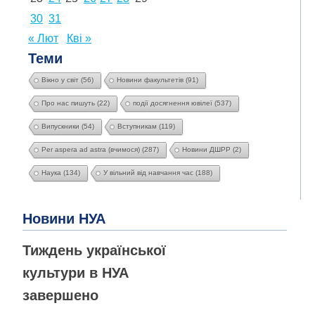
30
31
« Лют
Кві »
Теми
Вікно у світ
(56)
Новини факультетів
(91)
Про нас пишуть
(22)
події досягнення ювілеї
(537)
Випускники
(54)
Вступникам
(119)
Per aspera ad astra (вчимося)
(287)
Новини ДШРР
(2)
Наука
(134)
У вільний від навчання час
(188)
Новини НУА
Тиждень української
культури в НУА
завершено