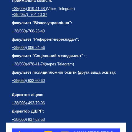
Приймальна комісія:
+38(095)-819-41-48
(Viber, Telegram)
+38 (057) -704-10-37
факультет "Бізнес-управління":
+38(050)-768-23-40
факультет "Референт-перекладач":
+38(099)-006-34-56
факультет "Соціальний менеджмент" :
+38(050)-978-41-74
(через Telegram)
факультет післядипломної освіти (друга вища освіта):
+38(050)-632-60-60
Директор ліцею:
+38(096)-493-79-96
Директор ДШРР:
+38(050)-937-52-58