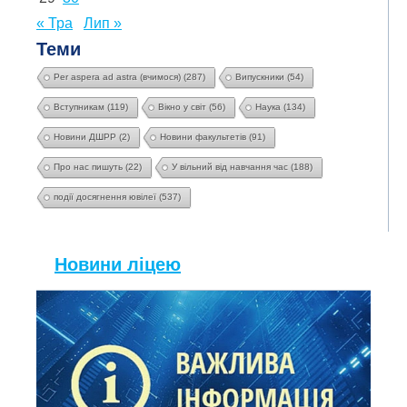
« Тра
Лип »
Теми
Per aspera ad astra (вчимося)
(287)
Випускники
(54)
Вступникам
(119)
Вікно у світ
(56)
Наука
(134)
Новини ДШРР
(2)
Новини факультетів
(91)
Про нас пишуть
(22)
У вільний від навчання час
(188)
події досягнення ювілеї
(537)
Новини ліцею