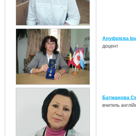
Ануфрієва Ір
доцент
Батманова Св
вчитель англійс