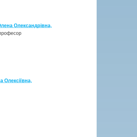
лена Олександрівна,
 професор
а Олексіївна,