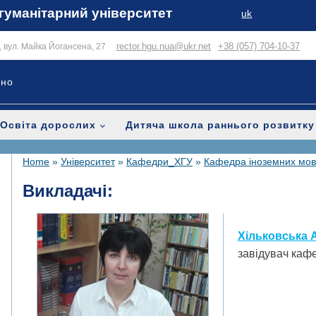
гуманітарний університет
uk
rector.hgu.nua@ukr.net
+38 (057) 704-10-37
в, вул. Майка Йогансена, 27
ьно
Освіта дорослих
Дитяча школа раннього розвитку
Home
»
Університет
»
Кафедри_ХГУ
»
Кафедра іноземних мов
Викладачі:
Хільковська 
завідувач каф