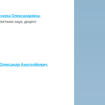
тоніна Олександрівна
,
огічних наук, доцент
Олександр Анатолійович
,