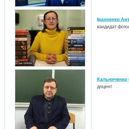
Івахненко Ан
кандидат філол
Кальниченко 
доцент