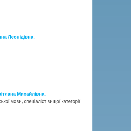
ина Леонідівна,
ітлана Михайлівна,
ької мови, спеціаліст вищої категорії