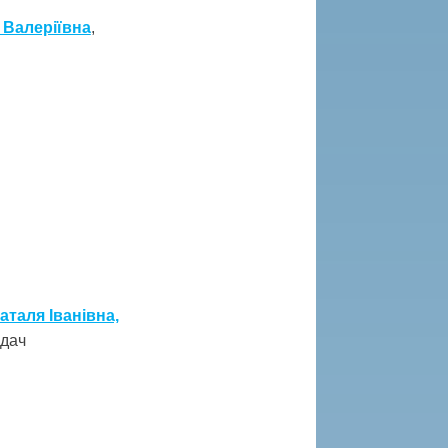
я Валеріївна
,
таля Іванівна,
адач