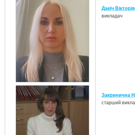
Дакіч Вікторі
викладач
Закринична На
старший викл