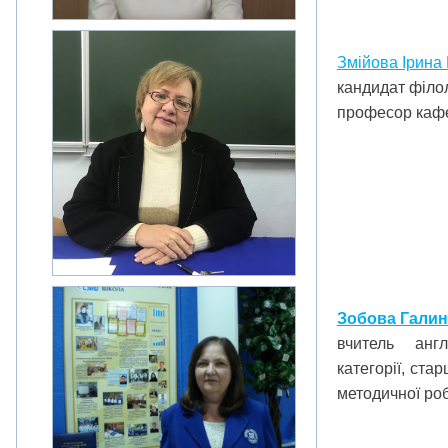
Змійова Ірина
кандидат філол
професор каф
Зобова Галин
вчитель англ
категорії, ста
методичної ро