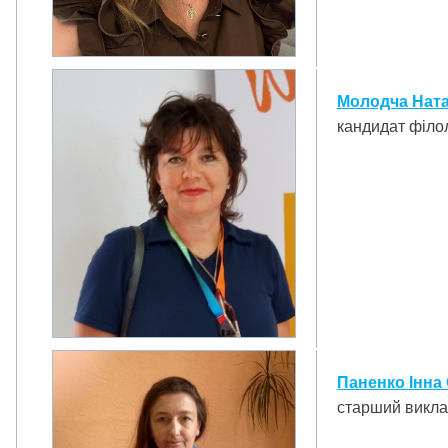
Молодча Натал
кандидат філол
Паненко Інна 
старший викл