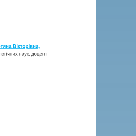
тяна Вікторівна,
огічних наук, доцент