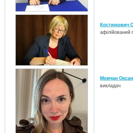
Костюкович О
афілійований
Мовчан Оксан
викладач