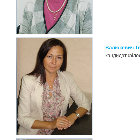
Валюкевич Те
кандидат філол