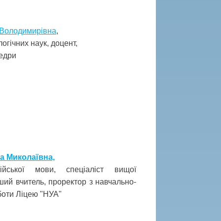
 Володимирівна
,
огічних наук, доцент,
едри
а Миколаївна,
ійської мови, спеціаліст вищої
рший вчитель, проректор з навчально-
боти Ліцею "НУА"