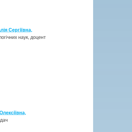
ія Сергіївна,
огічних наук, доцент
Олексіївна,
адач