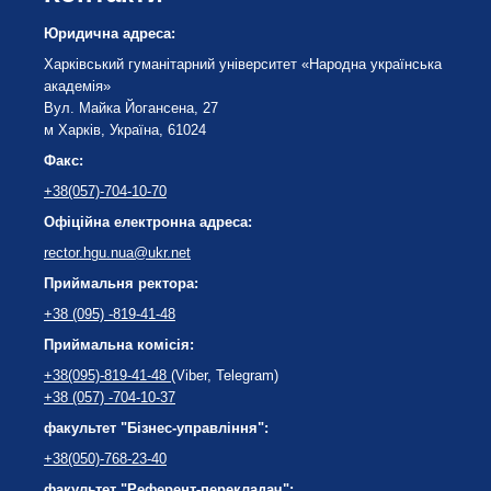
Юридична адреса:
Харківський гуманітарний університет «Народна українська
академія»
Вул. Майка Йогансена, 27
м Харків, Україна, 61024
Факс:
+38(057)-704-10-70
Офіційна електронна адреса:
rector.hgu.nua@ukr.net
Приймальня ректора:
+38 (095) -819-41-48
Приймальна комісія:
+38(095)-819-41-48
(Viber, Telegram)
+38 (057) -704-10-37
факультет "Бізнес-управління":
+38(050)-768-23-40
факультет "Референт-перекладач":