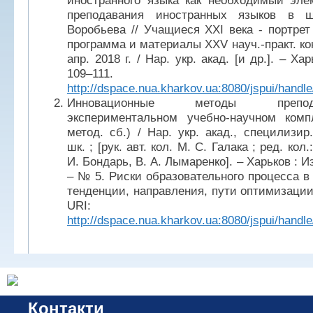
иностранного языка как необходимый эле
преподавания иностранных языков в 
Воробьева // Учащиеся ХХI века - портрет
программа и материалы XXV науч.-практ. ко
апр. 2018 г. / Нар. укр. акад. [и др.]. – Ха
109–11
http://dspace.nua.kharkov.ua:8080/jspui/hand
Инновационные методы преп
экспериментальном учебно-научном компл
метод. сб.) / Нар. укр. акад., специлизир
шк. ; [рук. авт. кол. М. С. Галака ; ред. кол.:
И. Бондарь, В. А. Лымаренко]. – Харьков : И
– № 5. Риски образовательного процесса в
тенденции, направления, пути оптимизации.
URI:
http://dspace.nua.kharkov.ua:8080/jspui/hand
Контакти