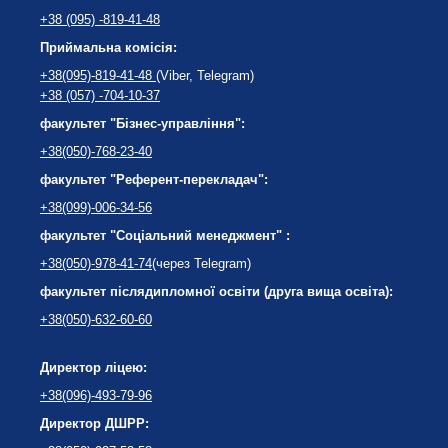
+38 (095) -819-41-48
Приймальна комісія:
+38(095)-819-41-48
(Viber, Telegram)
+38 (057) -704-10-37
факультет "Бізнес-управління":
+38(050)-768-23-40
факультет "Референт-перекладач":
+38(099)-006-34-56
факультет "Соціальний менеджмент" :
+38(050)-978-41-74
(через Telegram)
факультет післядипломної освіти (друга вища освіта):
+38(050)-632-60-60
Директор ліцею:
+38(096)-493-79-96
Директор ДШРР: