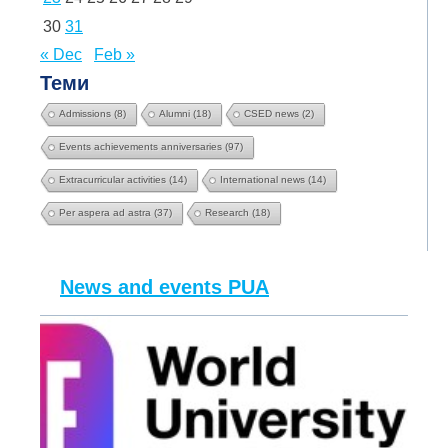
30
31
« Dec
Feb »
Теми
Admissions
(8)
Alumni
(18)
CSED news
(2)
Events achievements anniversaries
(97)
Extracurricular activities
(14)
International news
(14)
Per aspera ad astra
(37)
Research
(18)
News and events PUA