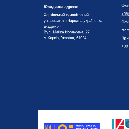
Фак
Юридична адреса:
+38(
Харківський гуманітарний
університет «Народна українська
Офі
академія»
rect
Вул. Майка Йогансена, 27
м Харків, Україна, 61024
При
+38 