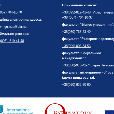
с:
Приймальна комісія:
057)-704-10-70
+38(095)-819-41-48
(Viber, Telegra
+38 (057) -704-10-37
ційна електронна адреса:
факультет "Бізнес-управління"
or.hgu.nua@ukr.net
+38(050)-768-23-40
ймальня ректора:
факультет "Референт-переклад
(095) -819-41-48
+38(099)-006-34-56
факультет "Соціальний
менеджмент" :
+38(050)-978-41-74
(через Telegra
факультет післядипломної осв
(друга вища освіта):
+38(050)-632-60-60