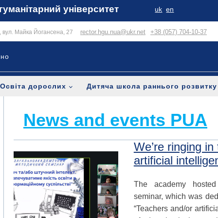
гуманітарний університет
uk
en
rector.hgu.nua@ukr.net
+38 (057) 704-10-37
в, вул. Майка Йогансена, 27
ьно
Освіта дорослих
Дитяча школа раннього розвитку
News and events PUA
We’re ringing in
artificial intellig
The academy hosted i
seminar, which was dedi
“Teachers and/or artifici