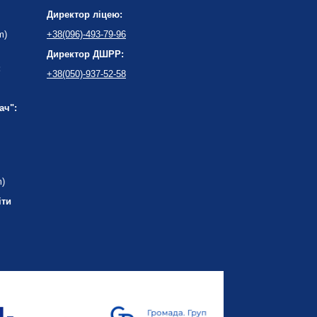
Директор ліцею:
m)
+38(096)-493-79-96
Директор ДШРР:
:
+38(050)-937-52-58
ач":
m)
іти