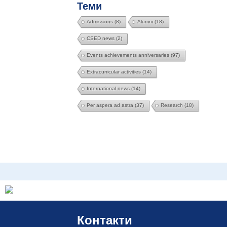
Теми
Admissions
(8)
Alumni
(18)
CSED news
(2)
Events achievements anniversaries
(97)
Extracurricular activities
(14)
International news
(14)
Per aspera ad astra
(37)
Research
(18)
Контакти