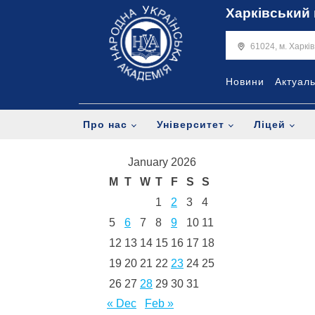
Харківський 
61024, м. Харкі
Новини
Актуал
Про нас
Університет
Ліцей
January 2026
M
T
W
T
F
S
S
1
2
3
4
5
6
7
8
9
10
11
12
13
14
15
16
17
18
19
20
21
22
23
24
25
26
27
28
29
30
31
« Dec
Feb »