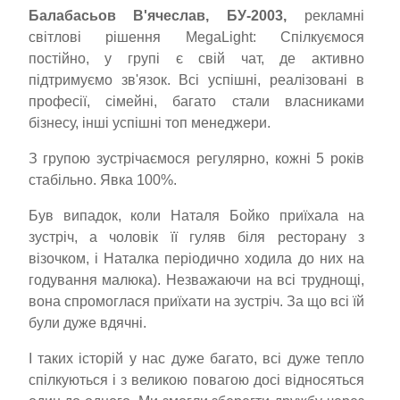
Балабасьов В'ячеслав, БУ-2003,
рекламні
світлові рішення MegaLight: Спілкуємося
постійно, у групі є свій чат, де активно
підтримуємо зв'язок. Всі успішні, реалізовані в
професії, сімейні, багато стали власниками
бізнесу, інші успішні топ менеджери.
З групою зустрічаємося регулярно, кожні 5 років
стабільно. Явка 100%.
Був випадок, коли Наталя Бойко приїхала на
зустріч, а чоловік її гуляв біля ресторану з
візочком, і Наталка періодично ходила до них на
годування малюка). Незважаючи на всі труднощі,
вона спромоглася приїхати на зустріч. За що всі їй
були дуже вдячні.
І таких історій у нас дуже багато, всі дуже тепло
спілкуються і з великою повагою досі відносяться