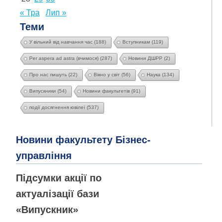
« Тра
Лип »
Теми
У вільний від навчання час
(188)
Вступникам
(119)
Per aspera ad astra (вчимося)
(287)
Новини ДШРР
(2)
Про нас пишуть
(22)
Вікно у світ
(56)
Наука
(134)
Випускники
(54)
Новини факультетів
(91)
події досягнення ювілеї
(537)
Новини факультету Бізнес-
управління
Підсумки акції по
актуалізації бази
«Випускник»