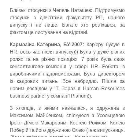
Близькі стосунки з Чепель Наташею. Підтримуємо
стосунки з дівчатами факультету РП, нашого
випуску і не лише. Багато хто роз'їхався, за
фактом це листування на відстані.
Кармазіна Катерина, БУ-2007:
Кар'єру будую в
HR, весь час після випуску))) Була у дуже різних
ролях та на різних позиціях. 7 років була своя
консалтингова компанія у сфері HR. Робота із
виробничими підприємствами. Була директором
із кадрових питань. Все набридло. Пішла за
новим досвідом у ІТ. Зараз я Human Resources
business partner у компанії Plarium)).
З хлопців, з якими навчалася, я одружена з
Максимом Майбенком, спілкуюся з Усольцевою
Ірою, Дімою Макаровим, Костею Рожком, Колею
Поберій та його дружиною Олею (теж випускниця.