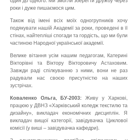
один до одного. Ми змогли зберегти дружбу через
роки і дуже пишаємося цим.
Також від імені всіх моїх одногрупників хочу
подякувати нашій Академії за роки, проведені в її
стінах, найтепліші спогади та гордість, що ми були
частиною Народної української академії.
Велике вітання усім нашим педагогам, Катерині
Вікторівні та Віктору Вікторовичу Астаховим.
Завжди раді спілкуванню з ними, вони не раз
радували нас своєю присутністю на наших
зустрічах.
Коваленко Ольга, БУ-2003:
Живу у Харкові,
працюю у ДВНЗ «Харківський коледж текстилю та
дизайну», викладач економічних дисциплін. Я
викладач вищої категорії, завідувачка Циклової
комісії (у виші – завідувачка кафедри).