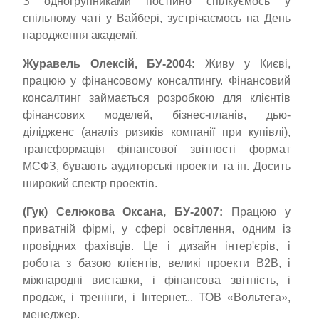
З одногрупниками постійно спілкуємось у
спільному чаті у Вайбері, зустрічаємось на День
народження академії.
Журавель Олексій, БУ-2004:
Живу у Києві,
працюю у фінансовому консалтингу. Фінансовий
консалтинг займається розробкою для клієнтів
фінансових моделей, бізнес-планів, дью-
ділідженс (аналіз ризиків компанії при купівлі),
трансформація фінансової звітності формат
МСФЗ, бувають аудиторські проекти та ін. Досить
широкий спектр проектів.
(Гук) Селюкова Оксана, БУ-2007:
Працюю у
приватній фірмі, у сфері освітлення, одним із
провідних фахівців. Це і дизайн інтер'єрів, і
робота з базою клієнтів, великі проекти B2B, і
міжнародні виставки, і фінансова звітність, і
продаж, і тренінги, і Інтернет... ТОВ «Вольтега»,
менеджер.