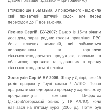
Дівоче прізвище, здається – Кривошеєнко)
І точково ще з багатьма. З прикольного - відкрила
свій приватний дитячий садок, але перед
переходом до ІТ все закрила.
Леонов Сергій, БУ-2007:
Банкір із 15-ти річним
досвідом, зараз радник голови правління РВС
банк; власник компаній, які займаються
вирощуванням та торгівлею
сільськогосподарською продукцією, овочами та
обліпихою; торгівлею та здаванням в оренду
сільськогосподарської техніки.
Золотухін Сергій БУ-2006:
Живу у Дніпрі, вже 15
років працюю у Групі компаній АЛЛО. Почав
працювати менеджером з продажу у харківському
представництві компанії Цифротех
(дистриб'юторський бізнес у ГК АЛЛО), коли
навчався на п'ятому курсі (2006 р.). Потім був