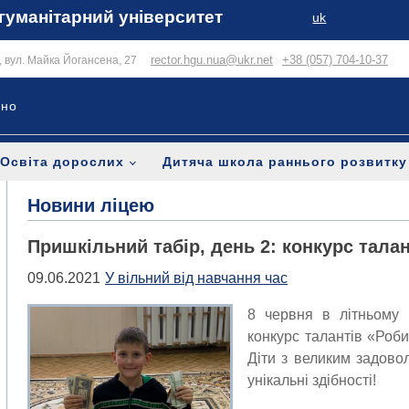
гуманітарний університет
uk
rector.hgu.nua@ukr.net
+38 (057) 704-10-37
в, вул. Майка Йогансена, 27
ьно
Освіта дорослих
Дитяча школа раннього розвитку
Новини ліцею
Пришкільний табір, день 2: конкурс талан
09.06.2021
У вільний від навчання час
8 червня в літньому
конкурс талантів «Роби
Діти з великим задово
унікальні здібності!