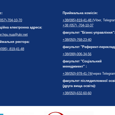
с:
Приймальна комісія:
057)-704-10-70
+38(095)-819-41-48
(Viber, Telegra
+38 (057) -704-10-37
ційна електронна адреса:
факультет "Бізнес-управління"
or.hgu.nua@ukr.net
+38(050)-768-23-40
ймальня ректора:
факультет "Референт-переклад
(095) -819-41-48
+38(099)-006-34-56
факультет "Соціальний
менеджмент" :
+38(050)-978-41-74
(через Telegra
факультет післядипломної осв
(друга вища освіта):
+38(050)-632-60-60