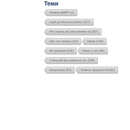
Теми
Новини ДШРР
(2)
події досягнення ювілеї
(537)
Per aspera ad astra (вчимося)
(287)
Про нас пишуть
(22)
Наука
(134)
Вступникам
(119)
Вікно у світ
(56)
У вільний від навчання час
(188)
Випускники
(54)
Новини факультетів
(91)