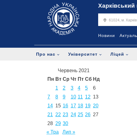
Харківський 
61024, м. Харкі
Новини
Актуал
Про нас
Університет
Ліцей
Червень 2021
Пн
Вт
Ср
Чт
Пт
Сб
Нд
1
2
3
4
5
6
7
8
9
10
11
12
13
14
15
16
17
18
19
20
21
22
23
24
25
26
27
28
29
30
« Тра
Лип »