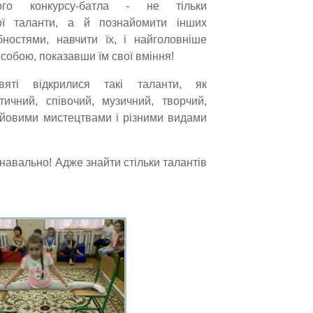
ого конкурсу-батла - не тільки
ої таланти, а й познайомити інших
ібностями, навчити їх, і найголовніше
 собою, показавши їм свої вміння!
яті відкрилися такі таланти, як
тичний, співочий, музичний, творчий,
ойовими мистецтвами і різними видами
навально! Адже знайти стільки талантів