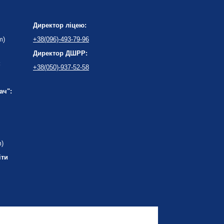
Директор ліцею:
m)
+38(096)-493-79-96
Директор ДШРР:
:
+38(050)-937-52-58
ач":
m)
іти