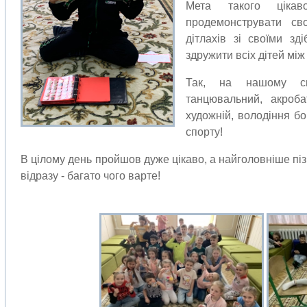
Мета такого цікав
продемонструвати св
дітлахів зі своїми зд
здружити всіх дітей між
Так, на нашому св
танцювальний, акроба
художній, володіння б
спорту!
В цілому день пройшов дуже цікаво, а найголовніше піз
відразу - багато чого варте!