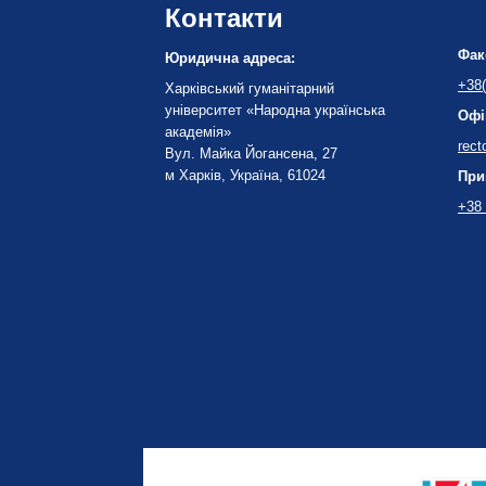
Контакти
Фак
Юридична адреса:
+38(
Харківський гуманітарний
університет «Народна українська
Офі
академія»
rect
Вул. Майка Йогансена, 27
м Харків, Україна, 61024
При
+38 