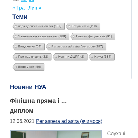
« Тра
Лип »
Теми
події досягнення ювілеї
(537)
Вступникам
(119)
У вільний від навчання час
(188)
Новини факультетів
(91)
Випускники
(54)
Per aspera ad astra (вчимося)
(287)
Про нас пишуть
(22)
Новини ДШРР
(2)
Наука
(134)
Вікно у світ
(56)
Новини НУА
Фінішна пряма і ...
диплом
12.06.2021
Per aspera ad astra (вчимося)
Слухачі