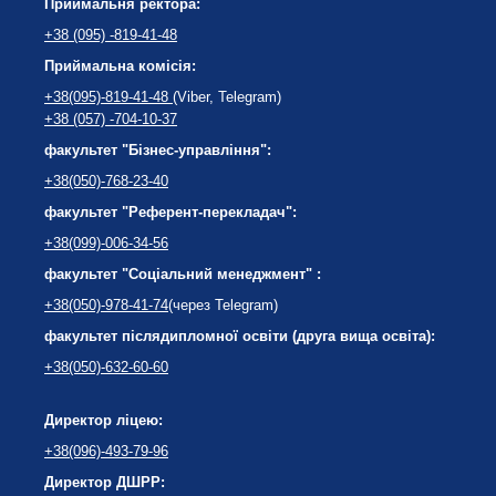
Приймальня ректора:
+38 (095) -819-41-48
Приймальна комісія:
+38(095)-819-41-48
(Viber, Telegram)
+38 (057) -704-10-37
факультет "Бізнес-управління":
+38(050)-768-23-40
факультет "Референт-перекладач":
+38(099)-006-34-56
факультет "Соціальний менеджмент" :
+38(050)-978-41-74
(через Telegram)
факультет післядипломної освіти (друга вища освіта):
+38(050)-632-60-60
Директор ліцею:
+38(096)-493-79-96
Директор ДШРР: