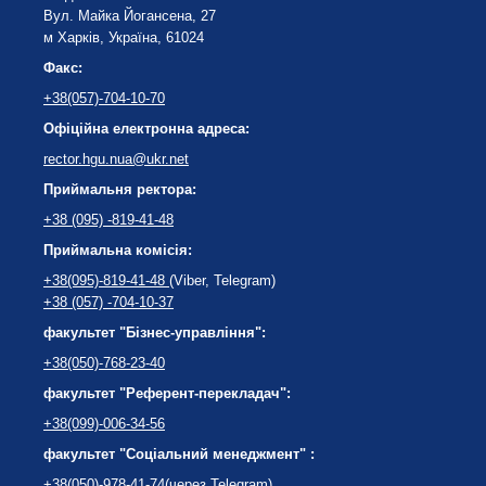
Вул. Майка Йогансена, 27
м Харків, Україна, 61024
Факс:
+38(057)-704-10-70
Офіційна електронна адреса:
rector.hgu.nua@ukr.net
Приймальня ректора:
+38 (095) -819-41-48
Приймальна комісія:
+38(095)-819-41-48
(Viber, Telegram)
+38 (057) -704-10-37
факультет "Бізнес-управління":
+38(050)-768-23-40
факультет "Референт-перекладач":
+38(099)-006-34-56
факультет "Соціальний менеджмент" :
+38(050)-978-41-74
(через Telegram)