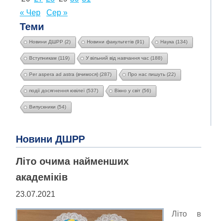
« Чер
Сер »
Теми
Новини ДШРР
(2)
Новини факультетів
(91)
Наука
(134)
Вступникам
(119)
У вільний від навчання час
(188)
Per aspera ad astra (вчимося)
(287)
Про нас пишуть
(22)
події досягнення ювілеї
(537)
Вікно у світ
(56)
Випускники
(54)
Новини ДШРР
Літо очима найменших
академіків
23.07.2021
Літо в