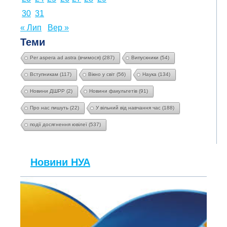
30
31
« Лип
Вер »
Теми
Per aspera ad astra (вчимося)
(287)
Випускники
(54)
Вступникам
(117)
Вікно у світ
(56)
Наука
(134)
Новини ДШРР
(2)
Новини факультетів
(91)
Про нас пишуть
(22)
У вільний від навчання час
(188)
події досягнення ювілеї
(537)
Новини НУА