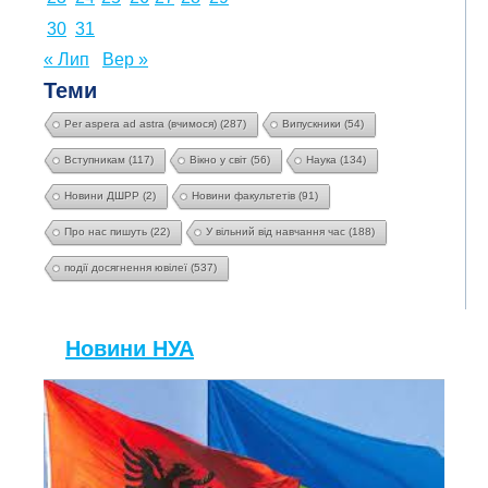
30
31
« Лип
Вер »
Теми
Per aspera ad astra (вчимося)
(287)
Випускники
(54)
Вступникам
(117)
Вікно у світ
(56)
Наука
(134)
Новини ДШРР
(2)
Новини факультетів
(91)
Про нас пишуть
(22)
У вільний від навчання час
(188)
події досягнення ювілеї
(537)
Новини НУА