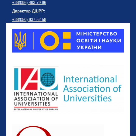
+38(096)-493-79-96
Директор ДШРР:
+38(050)-937-52-58