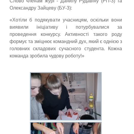
Слово членам журі - Данилу Рудавіну (РП-3) та
Олександру Зайцеву (БУ-3):
«Хотіли б подякувати учасницям, оскільки вони
виявили ініціативу і потурбувалися за
проведення конкурсу. Активності такого роду
формує та зміцнює командний дух, який є однією з
головних складових сучасного студента. Кожна
команда зробила чудову роботу!»