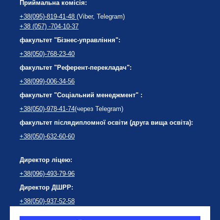
Приймальна комісія:
+38(095)-819-41-48
(Viber, Telegram)
+38 (057) -704-10-37
факультет "Бізнес-управління":
+38(050)-768-23-40
факультет "Референт-перекладач":
+38(099)-006-34-56
факультет "Соціальний менеджмент" :
+38(050)-978-41-74
(через Telegram)
факультет післядипломної освіти (друга вища освіта):
+38(050)-632-60-60
Директор ліцею:
+38(096)-493-79-96
Директор ДШРР:
+38(050)-937-52-58