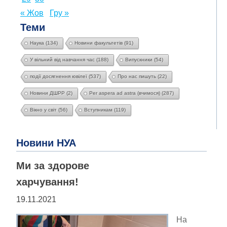
« Жов
Гру »
Теми
Наука
(134)
Новини факультетів
(91)
У вільний від навчання час
(188)
Випускники
(54)
події досягнення ювілеї
(537)
Про нас пишуть
(22)
Новини ДШРР
(2)
Per aspera ad astra (вчимося)
(287)
Вікно у світ
(56)
Вступникам
(119)
Новини НУА
Ми за здорове
харчування!
19.11.2021
На