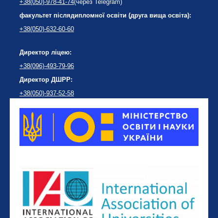
+38(050)-978-41-74
(через Telegram)
факультет післядипломної освіти (друга вища освіта):
+38(050)-632-60-60
Директор ліцею:
+38(096)-493-79-96
Директор ДШРР:
+38(050)-937-52-58