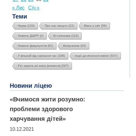
« Лис
Січ »
Теми
Наука
(134)
Про нас пишуть
(22)
Вікно у світ
(56)
Новини ДШРР
(2)
Вступникам
(119)
Новини факультетів
(91)
Випускники
(54)
У вільний від навчання час
(188)
події досягнення ювілеї
(537)
Per aspera ad astra (вчимося)
(287)
Новини ліцею
«Вчимося жити розумно:
проблеми здорового
харчування дітей»
10.12.2021