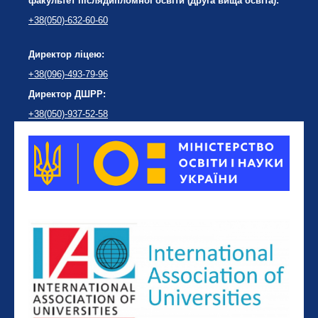
факультет післядипломної освіти (друга вища освіта):
+38(050)-632-60-60
Директор ліцею:
+38(096)-493-79-96
Директор ДШРР:
+38(050)-937-52-58