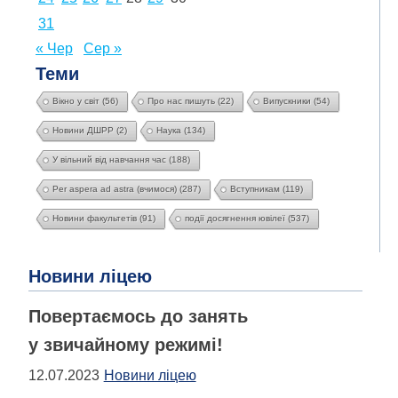
31
« Чер
Сер »
Теми
Вікно у світ
(56)
Про нас пишуть
(22)
Випускники
(54)
Новини ДШРР
(2)
Наука
(134)
У вільний від навчання час
(188)
Per aspera ad astra (вчимося)
(287)
Вступникам
(119)
Новини факультетів
(91)
події досягнення ювілеї
(537)
Новини ліцею
Повертаємось до занять
у звичайному режимі!
12.07.2023
Новини ліцею