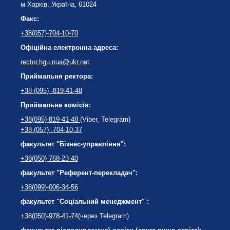
м Харків, Україна, 61024
Факс:
+38(057)-704-10-70
Офіційна електронна адреса:
rector.hgu.nua@ukr.net
Приймальня ректора:
+38 (095) -819-41-48
Приймальна комісія:
+38(095)-819-41-48
(Viber, Telegram)
+38 (057) -704-10-37
факультет "Бізнес-управління":
+38(050)-768-23-40
факультет "Референт-перекладач":
+38(099)-006-34-56
факультет "Соціальний менеджмент" :
+38(050)-978-41-74
(через Telegram)