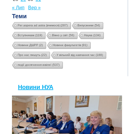
« Лип
Вер »
Теми
Per aspera ad astra (вчимося)
(287)
Випускники
(54)
Вступникам
(119)
Вікно у світ
(56)
Наука
(134)
Новини ДШРР
(2)
Новини факультетів
(91)
Про нас пишуть
(22)
У вільний від навчання час
(188)
події досягнення ювілеї
(537)
Новини НУА