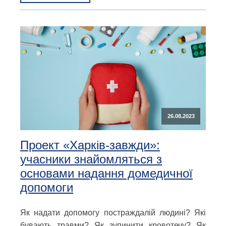
26.08.2023
Проект «Харків-завжди»:
учасники знайомляться з
основами надання домедичної
допомоги
Як надати допомогу постраждалій людині? Які
бувають травми? Як зупинити кровотечу? Як