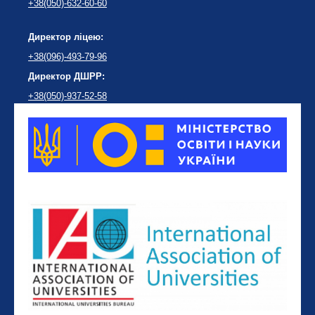
+38(050)-632-60-60
Директор ліцею:
+38(096)-493-79-96
Директор ДШРР:
+38(050)-937-52-58