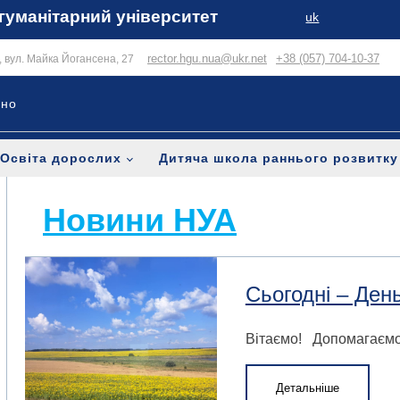
гуманітарний університет
uk
rector.hgu.nua@ukr.net
+38 (057) 704-10-37
в, вул. Майка Йогансена, 27
ьно
Освіта дорослих
Дитяча школа раннього розвитку
Новини НУА
Сьогодні – Ден
Вітаємо! Допомагаєм
Детальніше