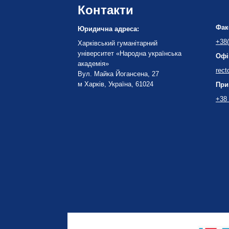
Контакти
Фак
Юридична адреса:
+38(
Харківський гуманітарний
університет «Народна українська
Офі
академія»
rect
Вул. Майка Йогансена, 27
м Харків, Україна, 61024
При
+38 