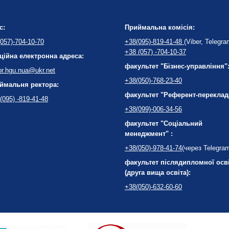
с:
Приймальна комісія:
057)-704-10-70
+38(095)-819-41-48
(Viber, Telegra
+38 (057) -704-10-37
ційна електронна адреса:
факультет "Бізнес-управління"
or.hgu.nua@ukr.net
+38(050)-768-23-40
ймальня ректора:
факультет "Референт-переклад
(095) -819-41-48
+38(099)-006-34-56
факультет "Соціальний
менеджмент" :
+38(050)-978-41-74
(через Telegra
факультет післядипломної осв
(друга вища освіта):
+38(050)-632-60-60