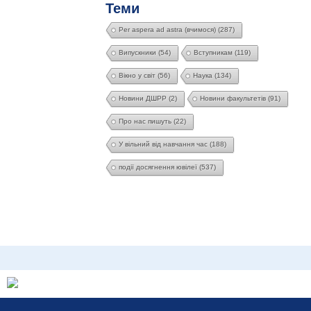
Теми
Per aspera ad astra (вчимося)
(287)
Випускники
(54)
Вступникам
(119)
Вікно у світ
(56)
Наука
(134)
Новини ДШРР
(2)
Новини факультетів
(91)
Про нас пишуть
(22)
У вільний від навчання час
(188)
події досягнення ювілеї
(537)