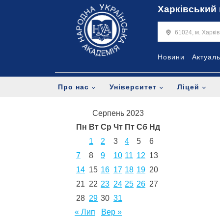
Харківський 
61024, м. Харкі
Новини
Актуал
Про нас
Університет
Ліцей
Серпень 2023
Пн
Вт
Ср
Чт
Пт
Сб
Нд
1
2
3
4
5
6
7
8
9
10
11
12
13
14
15
16
17
18
19
20
21
22
23
24
25
26
27
28
29
30
31
« Лип
Вер »