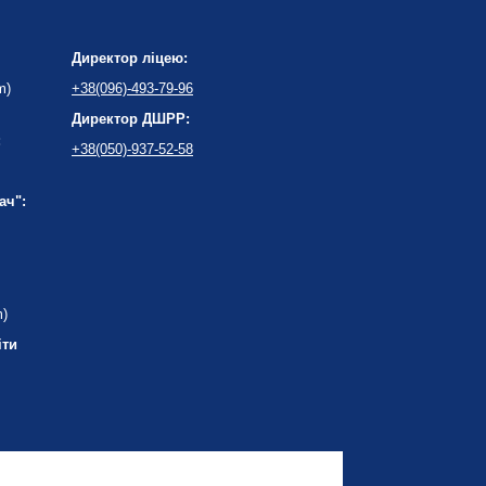
Директор ліцею:
m)
+38(096)-493-79-96
Директор ДШРР:
:
+38(050)-937-52-58
ач":
m)
іти