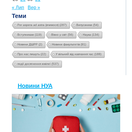
« Лип
Вер »
Теми
Per aspera ad astra (вчимося)
(287)
Випускники
(54)
Вступникам
(119)
Вікно у світ
(56)
Наука
(134)
Новини ДШРР
(2)
Новини факультетів
(91)
Про нас пишуть
(22)
У вільний від навчання час
(188)
події досягнення ювілеї
(537)
Новини НУА