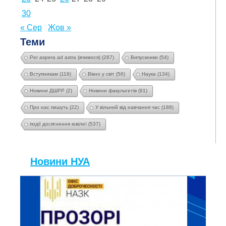
30
« Сер
Жов »
Теми
Per aspera ad astra (вчимося)
(287)
Випускники
(54)
Вступникам
(119)
Вікно у світ
(56)
Наука
(134)
Новини ДШРР
(2)
Новини факультетів
(91)
Про нас пишуть
(22)
У вільний від навчання час
(188)
події досягнення ювілеї
(537)
Новини НУА