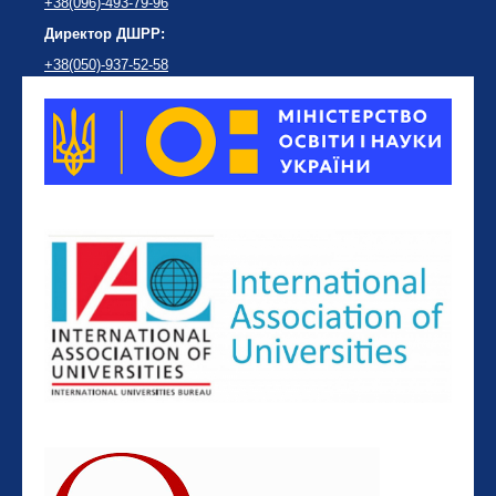
+38(096)-493-79-96
Директор ДШРР:
+38(050)-937-52-58