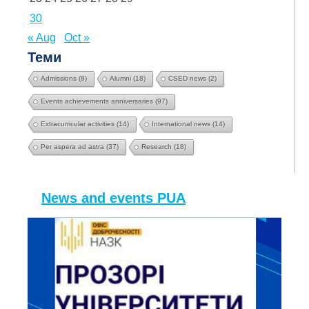
30
« Aug
Oct »
Теми
Admissions
(8)
Alumni
(18)
CSED news
(2)
Events achievements anniversaries
(97)
Extracurricular activities
(14)
International news
(14)
Per aspera ad astra
(37)
Research
(18)
News and events PUA