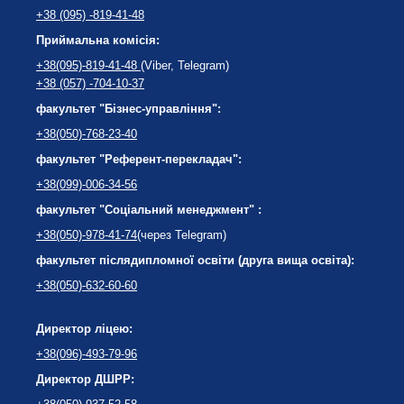
+38 (095) -819-41-48
Приймальна комісія:
+38(095)-819-41-48
(Viber, Telegram)
+38 (057) -704-10-37
факультет "Бізнес-управління":
+38(050)-768-23-40
факультет "Референт-перекладач":
+38(099)-006-34-56
факультет "Соціальний менеджмент" :
+38(050)-978-41-74
(через Telegram)
факультет післядипломної освіти (друга вища освіта):
+38(050)-632-60-60
Директор ліцею:
+38(096)-493-79-96
Директор ДШРР: