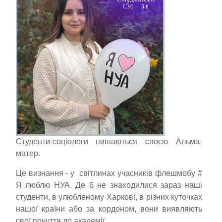
Студенти-соціологи пишаються своєю Альма-
матер.
Це визнання - у світлинах учасників флешмобу #
Я люблю НУА. Де б не знаходилися зараз наші
студенти, в улюбленому Харкові, в різних куточках
нашої країни або за кордоном, вони виявляють
свої почуття до академії.