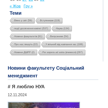
« Жов
Гру »
Теми
Вікно у світ
(56)
Вступникам
(119)
події досягнення ювілеї
(537)
Наука
(134)
Новини факультетів
(91)
Випускники
(54)
Про нас пишуть
(22)
У вільний від навчання час
(188)
Новини ДШРР
(2)
Per aspera ad astra (вчимося)
(287)
Новини факультету Соціальний
менеджмент
# Я люблю НУА
12.11.2024