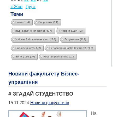
« Жов
Гру »
Теми
Наука
(134)
Випускники
(54)
події досягнення ювілеї
(537)
Новини ДШРР
(2)
У вільний від навчання час
(188)
Вступникам
(119)
Про нас пишуть
(22)
Per aspera ad astra (вчимося)
(287)
Вікно у світ
(56)
Новини факультетів
(91)
Новини факультету Бізнес-
управління
# ЗГАДАЙ СТУДЕНТСТВО
15.11.2024
Новини факультетів
На