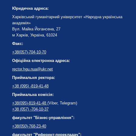
Юридична адреса:
Харківський гуманітарний університет «Народна українська
академія»
Вул. Майка Йогансена, 27
м Харків, Україна, 61024
Факс:
+38(057)-704-10-70
Офіційна електронна адреса:
rector.hgu.nua@ukr.net
Приймальня ректора:
+38 (095) -819-41-48
Приймальна комісія:
+38(095)-819-41-48
(Viber, Telegram)
+38 (057) -704-10-37
факультет "Бізнес-управління":
+38(050)-768-23-40
факультет "Референт-перекладач":