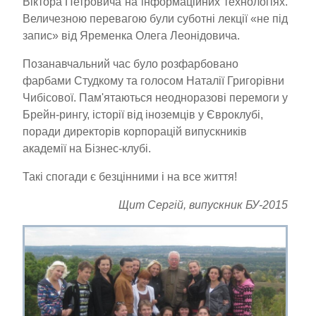
Віктора Петровича на інформаційних технологіях.
Величезною перевагою були суботні лекції «не під
запис» від Яременка Олега Леонідовича.
Позанавчальний час було розфарбовано
фарбами Студкому та голосом Наталії Григорівни
Чибісової. Пам'ятаються неодноразові перемоги у
Брейн-рингу, історії від іноземців у Євроклубі,
поради директорів корпорацій випускників
академії на Бізнес-клубі.
Такі спогади є безцінними і на все життя!
Щит Сергій, випускник БУ-2015