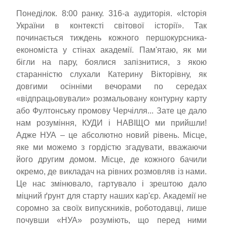
Понеділок. 8:00 ранку. 316-а аудиторія. «Історія
України в контексті світової історії». Так
починається тиждень кожного першокурсника-
економіста у стінах академії. Пам'ятаю, як ми
бігли на пару, боялися запізнитися, з якою
старанністю слухали Катерину Вікторівну, як
довгими осінніми вечорами по середах
«відпрацьовували» розмальовану контурну карту
або Фултонську промову Черчілля... Зате це дало
нам розуміння, КУДИ і НАВІЩО ми прийшли!
Адже НУА – це абсолютно новий рівень. Місце,
яке ми можемо з гордістю згадувати, вважаючи
його другим домом. Місце, де кожного бачили
окремо, де викладач на рівних розмовляв із нами.
Це нас змінювало, гартувало і зрештою дало
міцний ґрунт для старту наших кар'єр. Академії не
соромно за своїх випускників, роботодавці, лише
почувши «НУА» розуміють, що перед ними