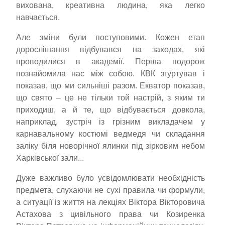
вихована, креативна людина, яка легко
навчається.
Але зміни були поступовими. Кожен етап
дорослішання відбувався на заходах, які
проводилися в академії. Перша подорож
познайомила нас між собою. КВК згуртував і
показав, що ми сильніші разом. Екватор показав,
що свято – це не тільки той настрій, з яким ти
приходиш, а й те, що відбувається довкола,
наприклад, зустріч із грізним викладачем у
карнавальному костюмі ведмедя чи складання
заліку біля новорічної ялинки під зірковим небом
Харківської зали...
Дуже важливо було усвідомлювати необхідність
предмета, слухаючи не сухі правила чи формули,
а ситуації із життя на лекціях Віктора Вікторовича
Астахова з цивільного права чи Козиренка