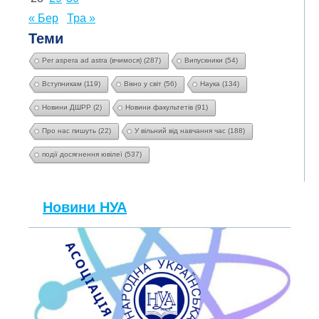
« Бер
Тра »
Теми
Per aspera ad astra (вчимося)
(287)
Випускники
(54)
Вступникам
(119)
Вікно у світ
(56)
Наука
(134)
Новини ДШРР
(2)
Новини факультетів
(91)
Про нас пишуть
(22)
У вільний від навчання час
(188)
події досягнення ювілеї
(537)
Новини НУА