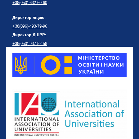
+38(050)-632-60-60
Директор ліцею:
+38(096)-493-79-96
Директор ДШРР:
+38(050)-937-52-58