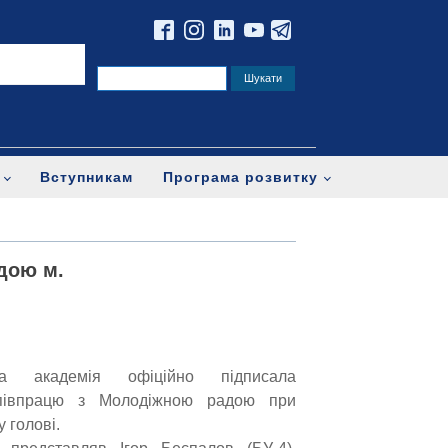
Вступникам
Програма розвитку
дою м.
ка академія офіційно підписала
півпрацю з Молодіжною радою при
 голові.