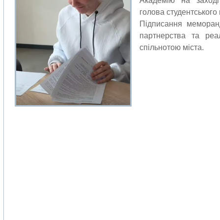
Академію на заході
голова студентського 
Підписання меморан
партнерства та реа
спільнотою міста.