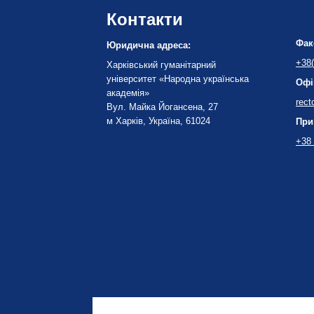
Контакти
Фак
Юридична адреса:
+38(
Харківський гуманітарний
університет «Народна українська
Офі
академія»
rect
Вул. Майка Йогансена, 27
м Харків, Україна, 61024
При
+38 