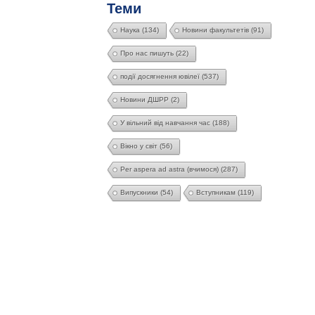
Теми
Наука
(134)
Новини факультетів
(91)
Про нас пишуть
(22)
події досягнення ювілеї
(537)
Новини ДШРР
(2)
У вільний від навчання час
(188)
Вікно у світ
(56)
Per aspera ad astra (вчимося)
(287)
Випускники
(54)
Вступникам
(119)