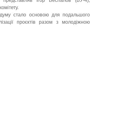
 представляв Ігор Беспалов (БУ-4),
комітету.
думу стало основою для подальшого
лізації проєктів разом з молодіжною