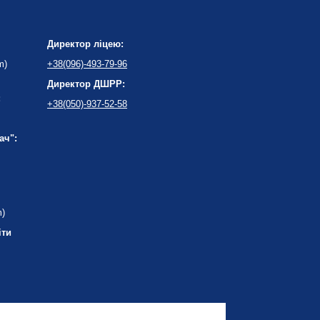
Директор ліцею:
m)
+38(096)-493-79-96
Директор ДШРР:
:
+38(050)-937-52-58
ач":
m)
іти