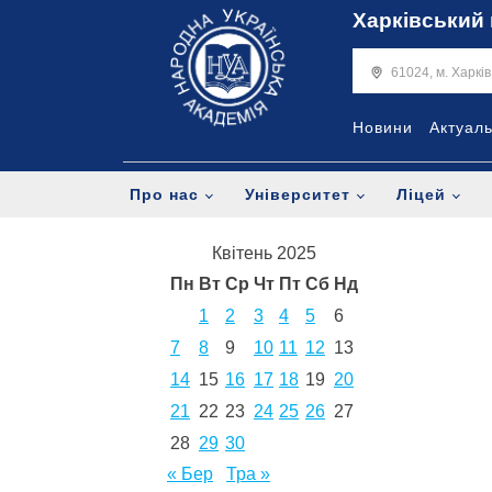
Харківський 
61024, м. Харкі
Новини
Актуал
Про нас
Університет
Ліцей
Квітень 2025
Пн
Вт
Ср
Чт
Пт
Сб
Нд
1
2
3
4
5
6
7
8
9
10
11
12
13
14
15
16
17
18
19
20
21
22
23
24
25
26
27
28
29
30
« Бер
Тра »