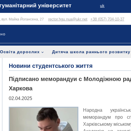
гуманітарний університет
uk
rector.hgu.nua@ukr.net
+38 (057) 704-10-37
в, вул. Майка Йогансена, 27
ьно
Освіта дорослих
Дитяча школа раннього розвитку
Новини студентського життя
Підписано меморандуи с Молодіжною ра
Харкова
02.04.2025
Народна українсь
меморандум про с
Харківському міському