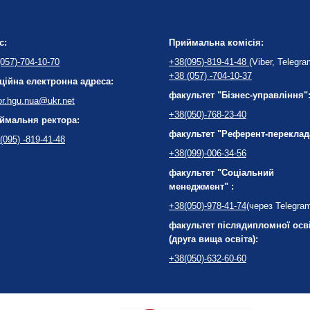
с:
Приймальна комісія:
057)-704-10-70
+38(095)-819-41-48
(Viber, Telegra
+38 (057) -704-10-37
ційна електронна адреса:
факультет "Бізнес-управління"
or.hgu.nua@ukr.net
+38(050)-768-23-40
ймальня ректора:
факультет "Референт-переклад
(095) -819-41-48
+38(099)-006-34-56
факультет "Соціальний
менеджмент" :
+38(050)-978-41-74
(через Telegra
факультет післядипломної осв
(друга вища освіта):
+38(050)-632-60-60