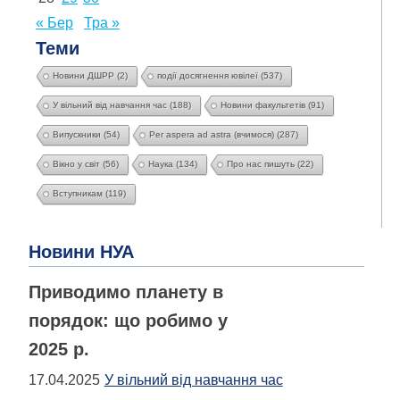
« Бер
Тра »
Теми
Новини ДШРР
(2)
події досягнення ювілеї
(537)
У вільний від навчання час
(188)
Новини факультетів
(91)
Випускники
(54)
Per aspera ad astra (вчимося)
(287)
Вікно у світ
(56)
Наука
(134)
Про нас пишуть
(22)
Вступникам
(119)
Новини НУА
Приводимо планету в
порядок: що робимо у
2025 р.
17.04.2025
У вільний від навчання час