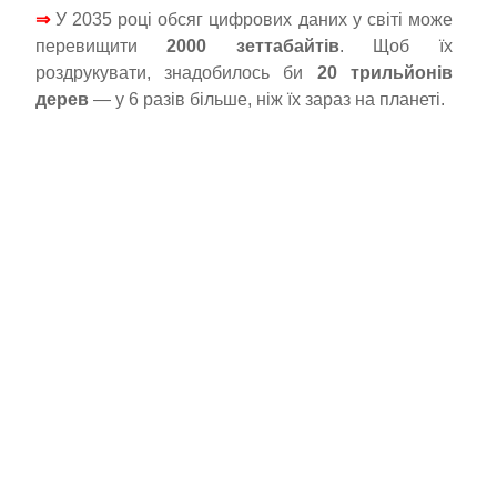
⇒
У 2035 році обсяг цифрових даних у світі може
перевищити
2000 зеттабайтів
. Щоб їх
роздрукувати, знадобилось би
20 трильйонів
дерев
— у 6 разів більше, ніж їх зараз на планеті.