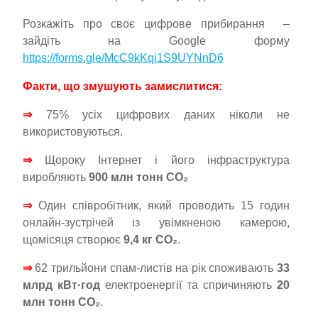
Розкажіть про своє цифрове прибирання –
зайдіть на Google форму
https://forms.gle/McC9kKqi1S9UYNnD6
Факти, що змушують замислитися:
⇒
75% усіх цифрових даних ніколи не
використовуються.
⇒
Щороку Інтернет і його інфраструктура
виробляють
900 млн тонн CO₂
⇒
Один співробітник, який проводить 15 годин
онлайн-зустрічей із увімкненою камерою,
щомісяця створює
9,4 кг CO₂
.
⇒
62 трильйони спам-листів на рік споживають
33
млрд кВт·год
електроенергії та спричиняють
20
млн тонн CO₂
.