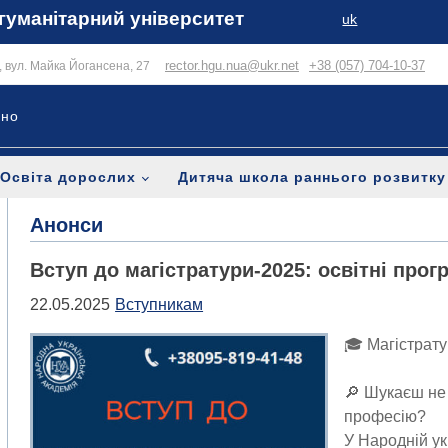
гуманітарний університет
uk
rector.hgu.nua@ukr.net
+38 (057) 704-10-37
в, вул. Майка Йогансена, 27
ьно
Освіта дорослих
Дитяча школа раннього розвитку
Анонси
Вступ до магістратури-2025: освітні прог
22.05.2025
Вступникам
🎓 Магістрату
⠀
🔎 Шукаєш не 
професію?
У Народній ук