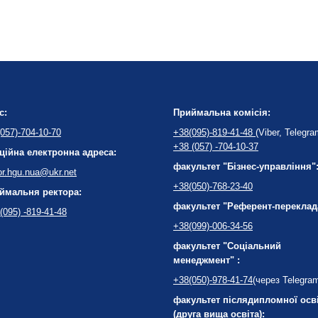
с:
Приймальна комісія:
057)-704-10-70
+38(095)-819-41-48
(Viber, Telegra
+38 (057) -704-10-37
ційна електронна адреса:
факультет "Бізнес-управління"
or.hgu.nua@ukr.net
+38(050)-768-23-40
ймальня ректора:
факультет "Референт-переклад
(095) -819-41-48
+38(099)-006-34-56
факультет "Соціальний
менеджмент" :
+38(050)-978-41-74
(через Telegra
факультет післядипломної осв
(друга вища освіта):