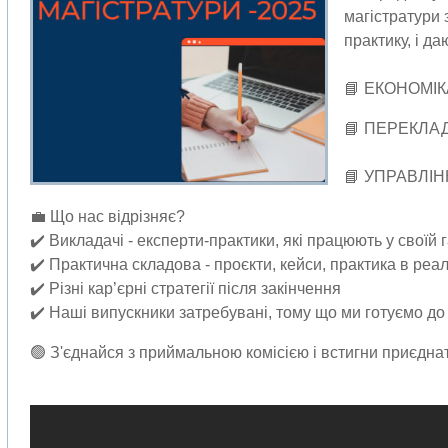
магістратури 
практику, і д
⠀
📘 ЕКОНОМІ
📘 ПЕРЕКЛАД 
⠀
📘 УПРАВЛІ
💼 Що нас відрізняє?
✔️ Викладачі - експерти-практики, які працюють у своїй г
✔️ Практична складова - проєкти, кейси, практика в реа
✔️ Різні кар’єрні стратегії після закінчення
✔️ Наші випускники затребувані, тому що ми готуємо до
🟢 З'єднайся з приймальною комісією і встигни приєдна
⠀