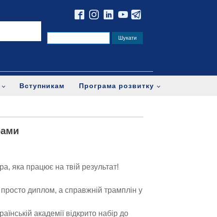
Вступникам
Програма розвитку
рами
ра, яка працює на твій результат!
просто диплом, а справжній трамплін у
раїнській академії відкрито набір до