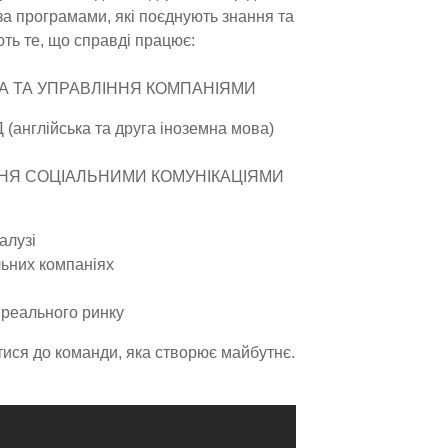
за програмами, які поєднують знання та
ають те, що справді працює:
КА ТА УПРАВЛІННЯ КОМПАНІЯМИ
(англійська та друга іноземна мова)
ННЯ СОЦІАЛЬНИМИ КОМУНІКАЦІЯМИ
алузі
льних компаніях
 реального ринку
тися до команди, яка створює майбутнє.