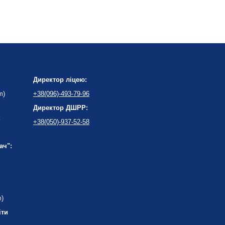
Директор ліцею:
m)
+38(096)-493-79-96
Директор ДШРР:
:
+38(050)-937-52-58
ач":
m)
іти