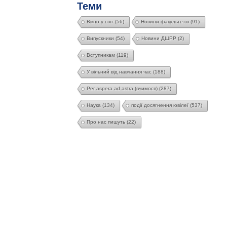
Теми
Вікно у світ
(56)
Новини факультетів
(91)
Випускники
(54)
Новини ДШРР
(2)
Вступникам
(119)
У вільний від навчання час
(188)
Per aspera ad astra (вчимося)
(287)
Наука
(134)
події досягнення ювілеї
(537)
Про нас пишуть
(22)