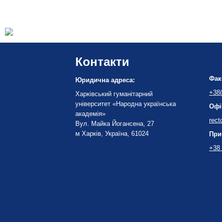
Контакти
Фак
Юридична адреса:
+38(
Харківський гуманітарний
університет «Народна українська
Офі
академія»
rect
Вул. Майка Йогансена, 27
м Харків, Україна, 61024
При
+38 