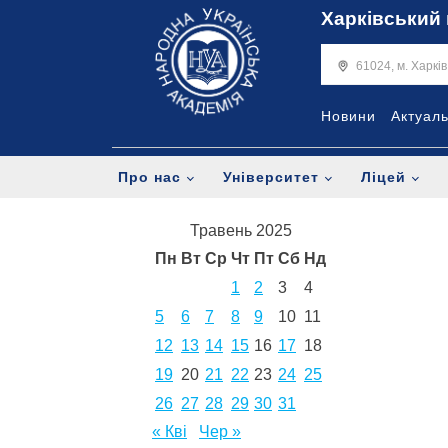
Харківський 
61024, м. Харкі
Новини
Актуал
Про нас
Університет
Ліцей
Травень 2025
Пн
Вт
Ср
Чт
Пт
Сб
Нд
1
2
3
4
5
6
7
8
9
10
11
12
13
14
15
16
17
18
19
20
21
22
23
24
25
26
27
28
29
30
31
« Кві
Чер »