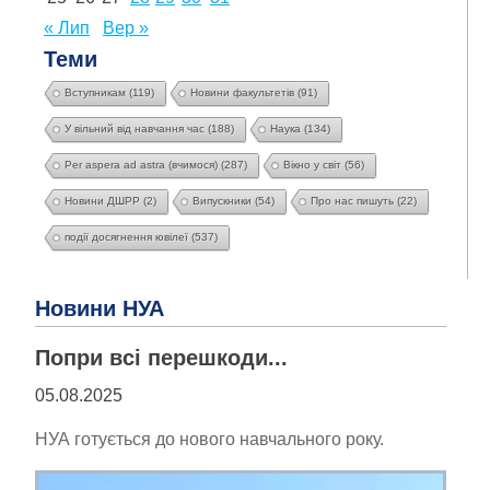
« Лип
Вер »
Теми
Вступникам
(119)
Новини факультетів
(91)
У вільний від навчання час
(188)
Наука
(134)
Per aspera ad astra (вчимося)
(287)
Вікно у світ
(56)
Новини ДШРР
(2)
Випускники
(54)
Про нас пишуть
(22)
події досягнення ювілеї
(537)
Новини НУА
Попри всі перешкоди...
05.08.2025
НУА готується до нового навчального року.