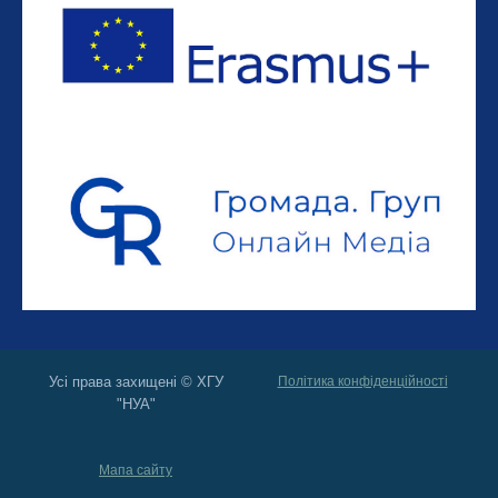
Усі права захищені © ХГУ
Політика конфіденційності
"НУА"
Мапа сайту