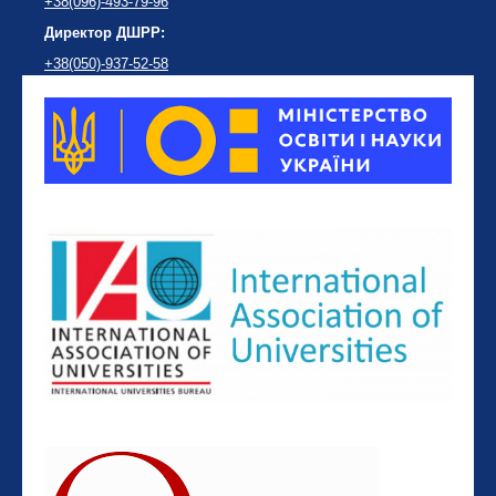
+38(096)-493-79-96
Директор ДШРР:
+38(050)-937-52-58