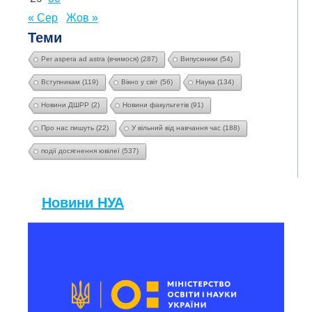
« Сер
Жов »
Теми
Per aspera ad astra (вчимося)
(287)
Випускники
(54)
Вступникам
(119)
Вікно у світ
(56)
Наука
(134)
Новини ДШРР
(2)
Новини факультетів
(91)
Про нас пишуть
(22)
У вільний від навчання час
(188)
події досягнення ювілеї
(537)
Новини НУА