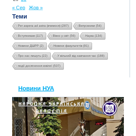
« Сер
Жов »
Теми
Per aspera ad astra (вчимося)
(287)
Випускники
(54)
Вступникам
(117)
Вікно у світ
(56)
Наука
(134)
Новини ДШРР
(2)
Новини факультетів
(91)
Про нас пишуть
(22)
У вільний від навчання час
(188)
події досягнення ювілеї
(537)
Новини НУА