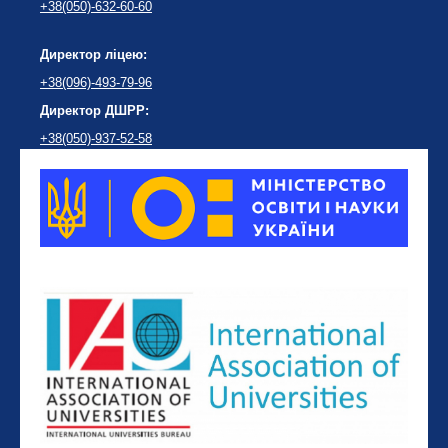
+38(050)-632-60-60
Директор ліцею:
+38(096)-493-79-96
Директор ДШРР:
+38(050)-937-52-58