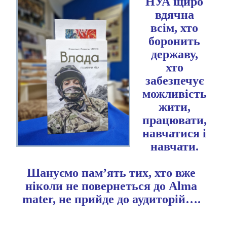
НУА щиро
вдячна
всім, хто
боронить
державу,
хто
забезпечує
можливість
жити,
працювати,
навчатися і
навчати.
Шануємо пам’ять тих, хто вже
ніколи не повернеться до Alma
mater, не прийде до аудиторій….