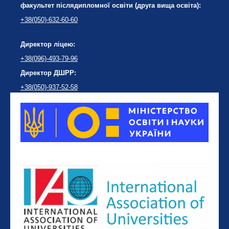
факультет післядипломної освіти (друга вища освіта):
+38(050)-632-60-60
Директор ліцею:
+38(096)-493-79-96
Директор ДШРР:
+38(050)-937-52-58