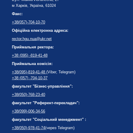
м Харків, Україна, 61024
Факс:
+38(057)-704-10-70
Офіційна електронна адреса:
rector.hgu.nua@ukr.net
Приймальня ректора:
+38 (095) -819-41-48
Приймальна комісія:
+38(095)-819-41-48
(Viber, Telegram)
+38 (057) -704-10-37
факультет "Бізнес-управління":
+38(050)-768-23-40
факультет "Референт-перекладач":
+38(099)-006-34-56
факультет "Соціальний менеджмент" :
+38(050)-978-41-74
(через Telegram)