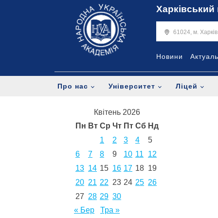
Харківський 
61024, м. Харкі
Новини
Актуал
Про нас
Університет
Ліцей
Квітень 2026
Пн
Вт
Ср
Чт
Пт
Сб
Нд
1
2
3
4
5
6
7
8
9
10
11
12
13
14
15
16
17
18
19
20
21
22
23
24
25
26
27
28
29
30
« Бер
Тра »