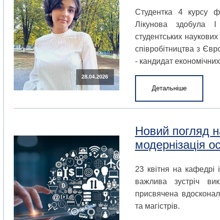
Студентка 4 курсу ф
Лікунова здобула І
студентських наукових
співробітництва з Євр
- кандидат економічних
28.04.2026
Детальніше
Новий погляд на
модернізація о
23 квітня на кафедрі 
важлива зустріч вик
присвячена вдосконал
та магістрів.