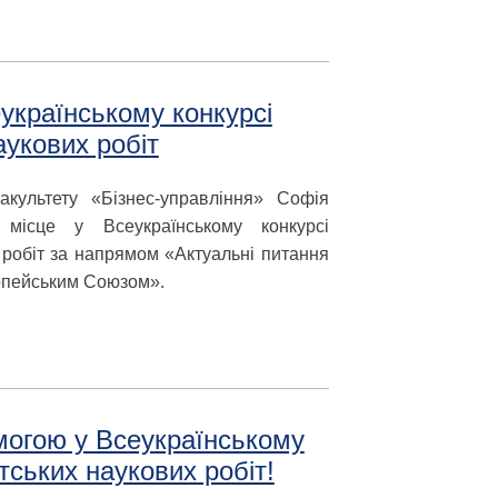
українському конкурсі
аукових робіт
акультету «Бізнес-управління» Софія
 місце у Всеукраїнському конкурсі
 робіт за напрямом «Актуальні питання
опейським Союзом».
могою у Всеукраїнському
тських наукових робіт!