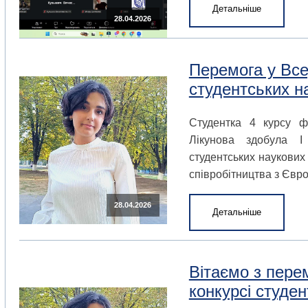
Детальніше
28.04.2026
Перемога у Все
студентських н
Студентка 4 курсу ф
Лікунова здобула І
студентських наукових
співробітництва з Євр
28.04.2026
Детальніше
Вітаємо з пере
конкурсі студен