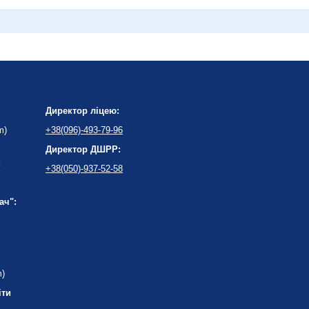
Директор ліцею:
m)
+38(096)-493-79-96
Директор ДШРР:
:
+38(050)-937-52-58
ач":
m)
іти