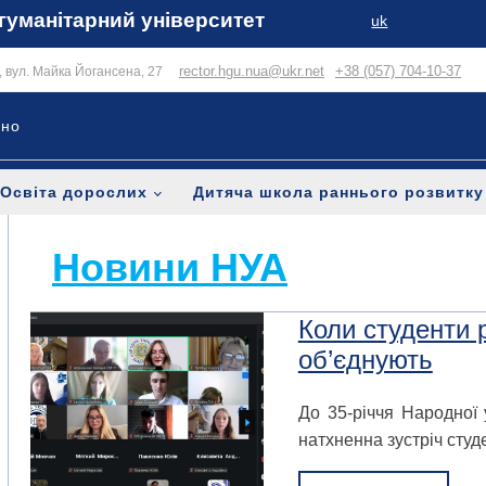
гуманітарний університет
uk
rector.hgu.nua@ukr.net
+38 (057) 704-10-37
в, вул. Майка Йогансена, 27
ьно
Освіта дорослих
Дитяча школа раннього розвитку
Новини НУА
Коли студенти р
об’єднують
До 35-річчя Народної 
натхненна зустріч студе