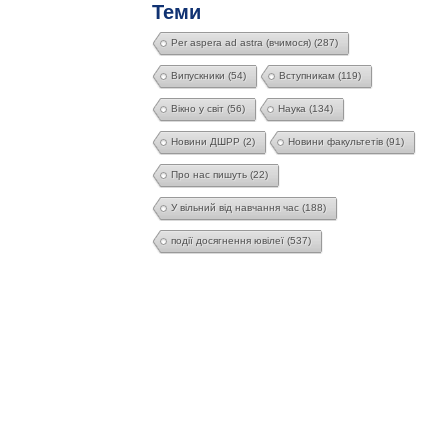
Теми
Per aspera ad astra (вчимося)
(287)
Випускники
(54)
Вступникам
(119)
Вікно у світ
(56)
Наука
(134)
Новини ДШРР
(2)
Новини факультетів
(91)
Про нас пишуть
(22)
У вільний від навчання час
(188)
події досягнення ювілеї
(537)