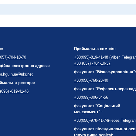
с:
Приймальна комісія:
057)-704-10-70
+38(095)-819-41-48
(Viber, Telegra
+38 (057) -704-10-37
ційна електронна адреса:
факультет "Бізнес-управління"
or.hgu.nua@ukr.net
+38(050)-768-23-40
ймальня ректора:
факультет "Референт-переклад
(095) -819-41-48
+38(099)-006-34-56
факультет "Соціальний
менеджмент" :
+38(050)-978-41-74
(через Telegra
факультет післядипломної осв
(друга вища освіта):