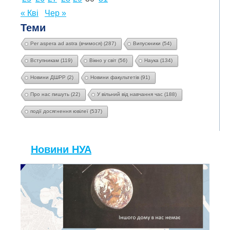
« Кві
Чер »
Теми
Per aspera ad astra (вчимося)
(287)
Випускники
(54)
Вступникам
(119)
Вікно у світ
(56)
Наука
(134)
Новини ДШРР
(2)
Новини факультетів
(91)
Про нас пишуть
(22)
У вільний від навчання час
(188)
події досягнення ювілеї
(537)
Новини НУА