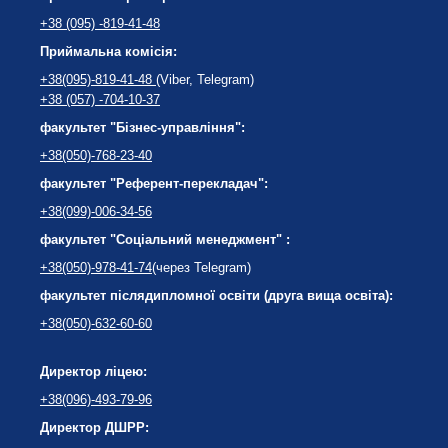
+38 (095) -819-41-48
Приймальна комісія:
+38(095)-819-41-48
(Viber, Telegram)
+38 (057) -704-10-37
факультет "Бізнес-управління":
+38(050)-768-23-40
факультет "Референт-перекладач":
+38(099)-006-34-56
факультет "Соціальний менеджмент" :
+38(050)-978-41-74
(через Telegram)
факультет післядипломної освіти (друга вища освіта):
+38(050)-632-60-60
Директор ліцею:
+38(096)-493-79-96
Директор ДШРР: