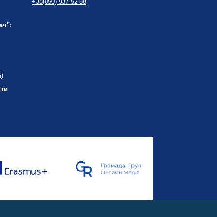
+38(050)-937-52-58
ач":
m)
іти