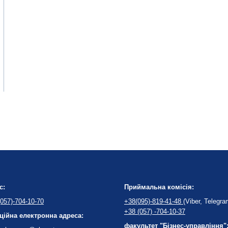
с:
Приймальна комісія:
057)-704-10-70
+38(095)-819-41-48
(Viber, Telegra
+38 (057) -704-10-37
ційна електронна адреса:
факультет "Бізнес-управління"