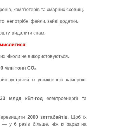
фонів, комп’ютерів та хмарних сховищ.
о, непотрібні файли, зайві додатки.
ошту, видалити спам.
амислитися:
их ніколи не використовуються.
00 млн тонн CO₂
айн-зустрічей із увімкненою камерою,
33 млрд кВт·год
електроенергії та
 перевищити
2000 зеттабайтів
. Щоб їх
в
— у 6 разів більше, ніж їх зараз на