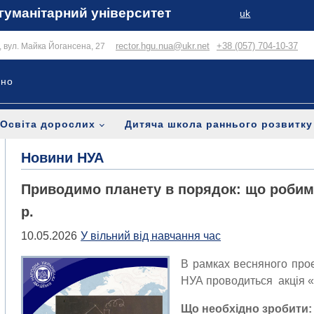
гуманітарний університет
uk
rector.hgu.nua@ukr.net
+38 (057) 704-10-37
в, вул. Майка Йогансена, 27
ьно
Освіта дорослих
Дитяча школа раннього розвитку
Новини НУА
Приводимо планету в порядок: що робим
р.
10.05.2026
У вільний від навчання час
В рамках весняного про
НУА проводиться акція 
Що необхідно зробити: