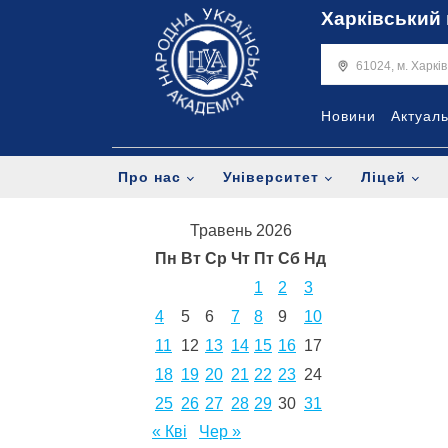
Харківський 
61024, м. Харкі
Новини
Актуал
Про нас
Університет
Ліцей
Травень 2026
Пн
Вт
Ср
Чт
Пт
Сб
Нд
1
2
3
4
5
6
7
8
9
10
11
12
13
14
15
16
17
18
19
20
21
22
23
24
25
26
27
28
29
30
31
« Кві
Чер »