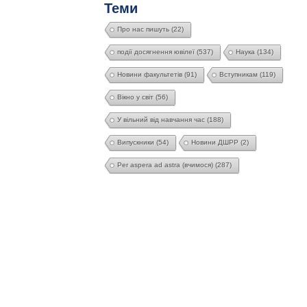
Теми
Про нас пишуть
(22)
події досягнення ювілеї
(537)
Наука
(134)
Новини факультетів
(91)
Вступникам
(119)
Вікно у світ
(56)
У вільний від навчання час
(188)
Випускники
(54)
Новини ДШРР
(2)
Per aspera ad astra (вчимося)
(287)