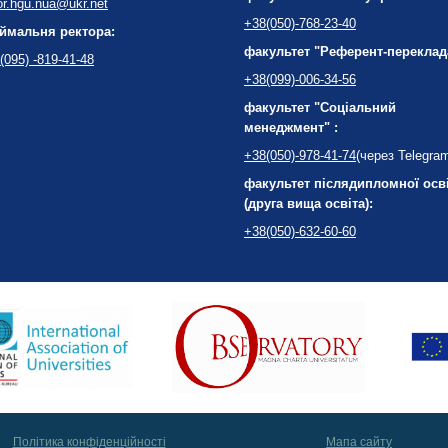
or.hgu.nua@ukr.net
+38(050)-768-23-40
ймальня ректора:
факультет "Референт-переклад
(095) -819-41-48
+38(099)-006-34-56
факультет "Соціальний
менеджмент" :
+38(050)-978-41-74
(через Telegra
факультет післядипломної осв
(друга вища освіта):
+38(050)-632-60-60
Політика конфіденційності
Мапа сайту