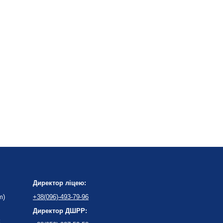
Директор ліцею:
m)
+38(096)-493-79-96
Директор ДШРР:
: