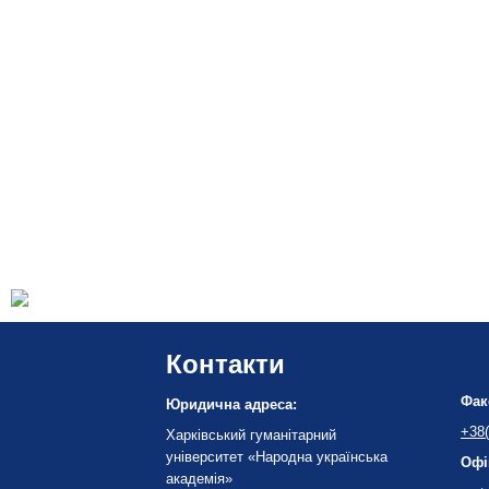
Контакти
Фак
Юридична адреса:
+38(
Харківський гуманітарний
університет «Народна українська
Офі
академія»