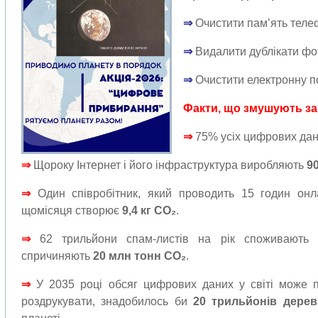
⇒
Очистити пам’ять теле
⇒
Видалити дублікати фот
⇒
Очистити електронну п
Факти, що змушують з
⇒
75% усіх цифрових дан
⇒
Щороку Інтернет і його інфраструктура виробляють
9
⇒
Один співробітник, який проводить 15 годин онл
щомісяця створює
9,4 кг CO₂
.
⇒
62 трильйони спам-листів на рік споживають
спричиняють
20 млн тонн CO₂
.
⇒
У 2035 році обсяг цифрових даних у світі може
роздрукувати, знадобилось би
20 трильйонів дере