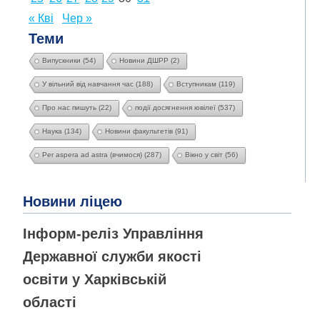
« Кві
Чер »
Теми
Випускники
(54)
Новини ДШРР
(2)
У вільний від навчання час
(188)
Вступникам
(119)
Про нас пишуть
(22)
події досягнення ювілеї
(537)
Наука
(134)
Новини факультетів
(91)
Per aspera ad astra (вчимося)
(287)
Вікно у світ
(56)
Новини ліцею
Інформ-реліз Управління
Державної служби якості
освіти у Харківській
області